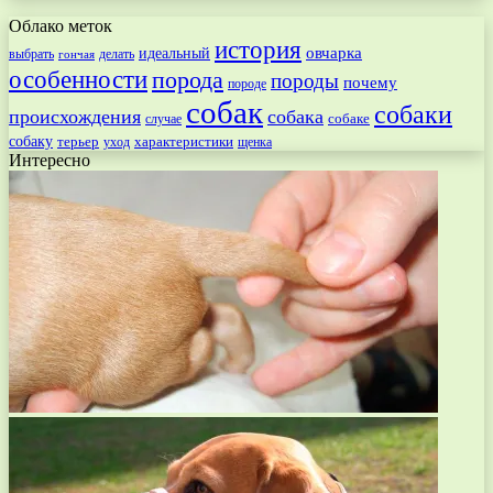
Облако меток
история
овчарка
идеальный
выбрать
делать
гончая
особенности
порода
породы
почему
породе
собак
собаки
происхождения
собака
собаке
случае
собаку
терьер
характеристики
щенка
уход
Интересно