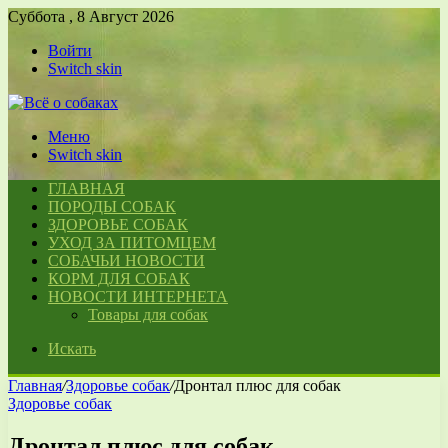
Суббота , 8 Август 2026
Войти
Switch skin
Меню
Switch skin
ГЛАВНАЯ
ПОРОДЫ СОБАК
ЗДОРОВЬЕ СОБАК
УХОД ЗА ПИТОМЦЕМ
СОБАЧЬИ НОВОСТИ
КОРМ ДЛЯ СОБАК
НОВОСТИ ИНТЕРНЕТА
Товары для собак
Искать
Главная
/
Здоровье собак
/
Дронтал плюс для собак
Здоровье собак
Дронтал плюс для собак