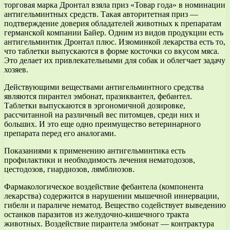
торговая марка Дронтал взяла приз «Товар года» в номинации
антигельминтных средств. Такая авторитетная приз —
подтверждение доверия обладателей животных к препаратам
германской компании Байер. Одним из видов продукции есть
антигельминтик Дронтал плюс. Изюминкой лекарства есть то,
что таблетки выпускаются в форме косточки со вкусом мяса.
Это делает их привлекательными для собак и облегчает задачу
хозяев.
Действующими веществами антигельминтного средства
являются пирантел эмбонат, празиквантел, фебантел.
Таблетки выпускаются в эргономичной дозировке,
рассчитанной на различный вес питомцев, среди них и
больших. И это еще одно преимущество ветеринарного
препарата перед его аналогами.
Показаниями к применению антигельминтика есть
профилактики и необходимость лечения нематодозов,
цестодозов, гиардиозов, лямблиозов.
Фармакологическое воздействие фебантела (компонента
лекарства) содержится в нарушении мышечной иннервации,
гибели и параличе нематод. Вещество содействует выведению
останков паразитов из желудочно-кишечного тракта
животных. Воздействие пирантела эмбонат — контрактура