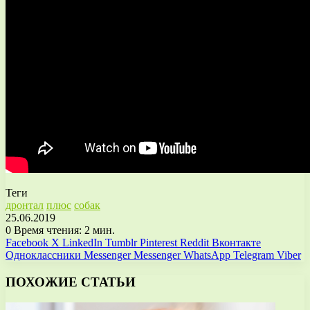
Теги
дронтал
плюс
собак
25.06.2019
0
Время чтения: 2 мин.
Facebook
X
LinkedIn
Tumblr
Pinterest
Reddit
Вконтакте
Одноклассники
Messenger
Messenger
WhatsApp
Telegram
Viber
ПОХОЖИЕ СТАТЬИ