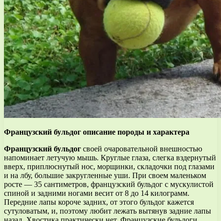
Французский бульдог описание породы и характера
Французский бульдог
своей очаровательной внешностью
напоминает летучую мышь. Круглые глаза, слегка вздернутый
вверх, приплюснутый нос, морщинки, складочки под глазами
и на лбу, большие закругленные уши. При своем маленьком
росте — 35 сантиметров, французский бульдог с мускулистой
спиной и задними ногами весит от 8 до 14 килограмм.
Передние лапы короче задних, от этого бульдог кажется
сутуловатым, и, поэтому любит лежать вытянув задние лапы
назад. Хвостика практически нет. Французские бульдоги