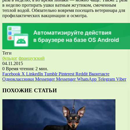
в неделю протирать ушки ватным жгутиком, смоченным
теплой водой. Обязательно вовремя посещать ветеринара для
профилактических вакцинации и осмотра.
Теги
бульдог
французский
04.11.2015
0
Время чтения: 2 мин.
Facebook
X
LinkedIn
Tumblr
Pinterest
Reddit
Вконтакте
Одноклассники
Messenger
Messenger
WhatsApp
Telegram
Viber
ПОХОЖИЕ СТАТЬИ