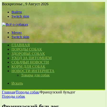
Воскресенье , 9 Август 2026
Войти
Switch skin
Меню
Switch skin
ГЛАВНАЯ
ПОРОДЫ СОБАК
ЗДОРОВЬЕ СОБАК
УХОД ЗА ПИТОМЦЕМ
СОБАЧЬИ НОВОСТИ
КОРМ ДЛЯ СОБАК
НОВОСТИ ИНТЕРНЕТА
Товары для собак
Искать
Главная
/
Породы собак
/
Французский бульдог
Породы собак
Французский бульдог