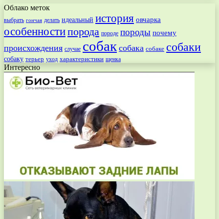
Облако меток
история
овчарка
идеальный
выбрать
делать
гончая
особенности
порода
породы
почему
породе
собак
собаки
происхождения
собака
собаке
случае
собаку
терьер
характеристики
щенка
уход
Интересно