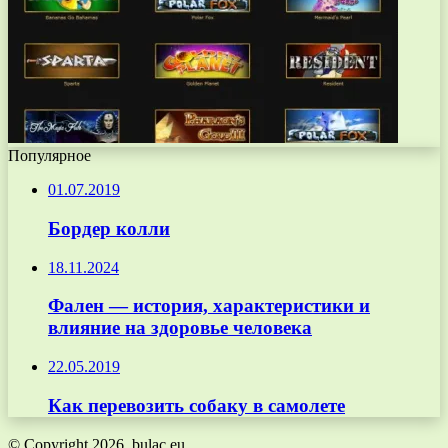
Популярное
01.07.2019
Бордер колли
18.11.2024
Фален — история, характеристики и
влияние на здоровье человека
22.05.2019
Как перевозить собаку в самолете
© Copyright 2026, bulac.eu