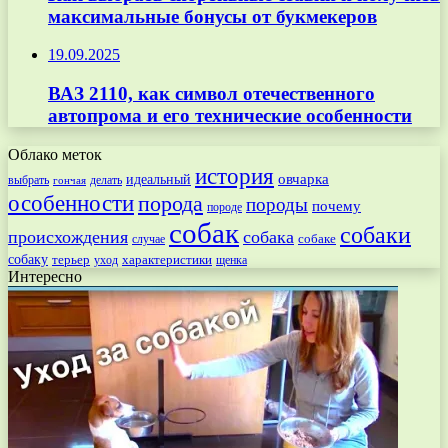
максимальные бонусы от букмекеров
19.09.2025
ВАЗ 2110, как символ отечественного
автопрома и его технические особенности
Облако меток
история
овчарка
идеальный
выбрать
делать
гончая
особенности
порода
породы
почему
породе
собак
собаки
происхождения
собака
собаке
случае
собаку
терьер
характеристики
щенка
уход
Интересно