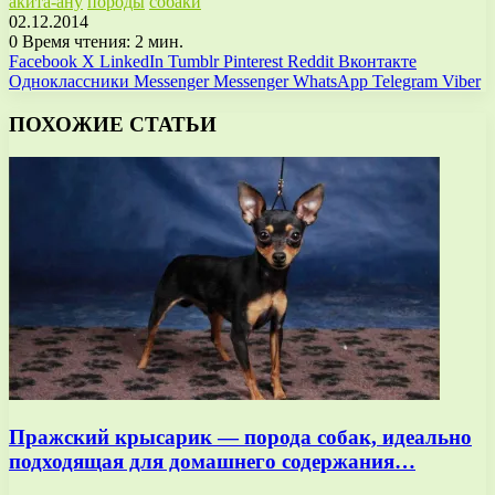
акита-ану
породы
собаки
02.12.2014
0
Время чтения: 2 мин.
Facebook
X
LinkedIn
Tumblr
Pinterest
Reddit
Вконтакте
Одноклассники
Messenger
Messenger
WhatsApp
Telegram
Viber
ПОХОЖИЕ СТАТЬИ
Пражский крысарик — порода собак, идеально
подходящая для домашнего содержания…