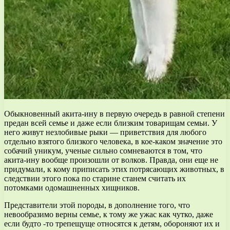
Обыкновенный акита-ину в первую очередь в равной степени
предан всей семье и даже если близким товарищам семьи. У
него живут незлобивые рыки — приветствия для любого
отдельно взятого близкого человека, в кое-каком значение это
собачий уникум, ученые сильно сомневаются в том, что
акита-ину вообще произошли от волков. Правда, они еще не
придумали, к кому приписать этих потрясающих животных, в
следствии этого пока по старине станем считать их
потомками одомашненных хищников.
Представители этой породы, в дополнение того, что
невообразимо верны семье, к тому же ужас как чутко, даже
если будто -то трепещуще относятся к детям, обороняют их и