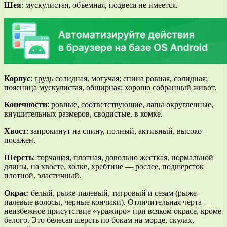
Шея
: мускулистая, объемная, подвеса не имеется.
Корпус
: грудь солидная, могучая; спина ровная, солидная;
поясница мускулистая, обширная; хорошо собранный живот.
Конечности
: ровные, соответствующие, лапы округленные,
внушительных размеров, сводистые, в комке.
Хвост
: запрокинут на спину, полный, активный, высоко
посажен.
Шерсть
: торчащая, плотная, довольно жесткая, нормальной
длины, на хвосте, холке, хребтине — рослее, подшерсток
плотной, эластичный.
Окрас
: белый, рыже-палевый, тигровый и сезам (рыже-
палевые волосы, черные кончики). Отличительная черта —
неизбежное присутствие «уражиро» при всяком окрасе, кроме
белого. Это белесая шерсть по бокам на морде, скулах,