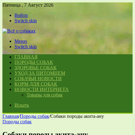
Пятница , 7 Август 2026
Войти
Switch skin
Меню
Switch skin
ГЛАВНАЯ
ПОРОДЫ СОБАК
ЗДОРОВЬЕ СОБАК
УХОД ЗА ПИТОМЦЕМ
СОБАЧЬИ НОВОСТИ
КОРМ ДЛЯ СОБАК
НОВОСТИ ИНТЕРНЕТА
Товары для собак
Искать
Главная
/
Породы собак
/
Собаки породы акита-ану
Породы собак
Собаки породы акита-ану