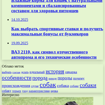
Влажные корма для кошек с натуральными
компонентами и сбалансированным
составом для здоровья питомцев
14.10.2025
Как выбрать спортивные ставки и получить
максимальные бонусы от букмекеров
19.09.2025
ВАЗ 2110, как символ отечественного
автопрома и его технические особенности
Облако меток
история
овчарка
идеальный
выбрать
делать
гончая
особенности
порода
породы
почему
породе
собак
собаки
происхождения
собака
собаке
случае
собаку
терьер
характеристики
щенка
уход
Интересно