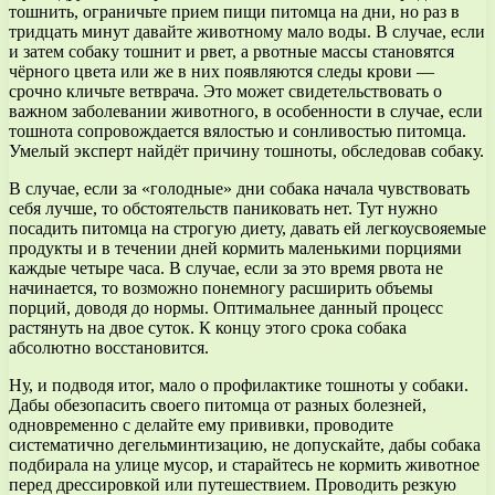
тошнить, ограничьте прием пищи питомца на дни, но раз в
тридцать минут давайте животному мало воды. В случае, если
и затем собаку тошнит и рвет, а рвотные массы становятся
чёрного цвета или же в них появляются следы крови —
срочно кличьте ветврача. Это может свидетельствовать о
важном заболевании животного, в особенности в случае, если
тошнота сопровождается вялостью и сонливостью питомца.
Умелый эксперт найдёт причину тошноты, обследовав собаку.
В случае, если за «голодные» дни собака начала чувствовать
себя лучше, то обстоятельств паниковать нет. Тут нужно
посадить питомца на строгую диету, давать ей легкоусвояемые
продукты и в течении дней кормить маленькими порциями
каждые четыре часа. В случае, если за это время рвота не
начинается, то возможно понемногу расширить объемы
порций, доводя до нормы. Оптимальнее данный процесс
растянуть на двое суток. К концу этого срока собака
абсолютно восстановится.
Ну, и подводя итог, мало о профилактике тошноты у собаки.
Дабы обезопасить своего питомца от разных болезней,
одновременно с делайте ему прививки, проводите
систематично дегельминтизацию, не допускайте, дабы собака
подбирала на улице мусор, и старайтесь не кормить животное
перед дрессировкой или путешествием. Проводить резкую