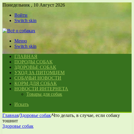
Понедельник , 10 Август 2026
Войти
Switch skin
Меню
Switch skin
ГЛАВНАЯ
ПОРОДЫ СОБАК
ЗДОРОВЬЕ СОБАК
УХОД ЗА ПИТОМЦЕМ
СОБАЧЬИ НОВОСТИ
КОРМ ДЛЯ СОБАК
НОВОСТИ ИНТЕРНЕТА
Товары для собак
Искать
Главная
/
Здоровье собак
/
Что делать, в случае, если собаку
тошнит
Здоровье собак