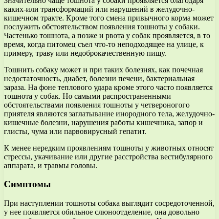
Значительно чаще тошнота у собаки проявляется благодаря
каких-или трансформаций или нарушений в желудочно-
кишечном тракте. Кроме того смена привычного корма может
послужить обстоятельством появления тошноты у собаки.
Частенько тошнота, а позже и рвота у собак проявляется, в то
время, когда питомец съел что-то неподходящее на улице, к
примеру, траву или недоброкачественную пищу.
Тошнить собаку может и при таких болезнях, как почечная
недостаточность, диабет, болезни печени, бактериальная
зараза. На фоне теплового удара кроме этого часто появляется
тошнота у собак. Но самыми распространенными
обстоятельствами появления тошноты у четвероногого
приятеля являются заглатывание инородного тела, желудочно-
кишечные болезни, нарушения работы кишечника, запор и
глисты, чума или парвовирусный гепатит.
К менее нередким проявлениям тошноты у животных относят
стрессы, укачивание или другие расстройства вестибулярного
аппарата, и травмы головы.
Симптомы
При наступлении тошноты собака выглядит сосредоточенной,
у нее появляется обильное слюноотделение, она довольно