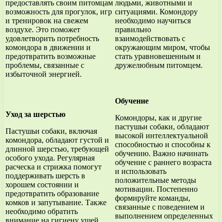
предоставлять своим питомцам
людьми, животными и
возможность для прогулок, игр
ситуациями. Комондору
и тренировок на свежем
необходимо научиться
воздухе. Это поможет
правильно
удовлетворить потребность
взаимодействовать с
комондора в движении и
окружающим миром, чтобы
предотвратить возможные
стать уравновешенным и
проблемы, связанные с
дружелюбным питомцем.
избыточной энергией.
Обучение
Уход за шерстью
Комондоры, как и другие
пастушьи собаки, обладают
Пастушьи собаки, включая
высокой интеллектуальной
комондора, обладают густой и
способностью и способны к
длинной шерстью, требующей
обучению. Важно начинать
особого ухода. Регулярная
обучение с раннего возраста
расческа и стрижка помогут
и использовать
поддерживать шерсть в
положительные методы
хорошем состоянии и
мотивации. Постепенно
предотвратить образование
формируйте команды,
комков и запутывание. Также
связанные с поведением и
необходимо обратить
выполнением определенных
внимание на гигиену ушей,