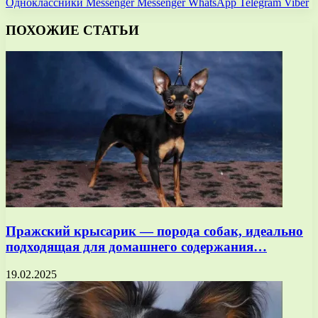
Одноклассники
Messenger
Messenger
WhatsApp
Telegram
Viber
ПОХОЖИЕ СТАТЬИ
Пражский крысарик — порода собак, идеально
подходящая для домашнего содержания…
19.02.2025