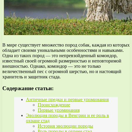
В мире существует множество пород собак, каждая из которых
обладает своими уникальными особенностями и навыками.
Одна из таких пород — это непревзойденный комондор,
известный своей огромной размерностью и неповторимой
внешностью. Однако, комондор — это не только
величественный пес с огромной шерстью, но и настоящий
хранитель и защитник стада.
Содержание статьи:
Античные предки и первые упоминания
Происхождение
Первые упоминания
Эволюция породы в Венгрии и ее роль в
охране стад
История эволюции породы
Роль породы в охране стад