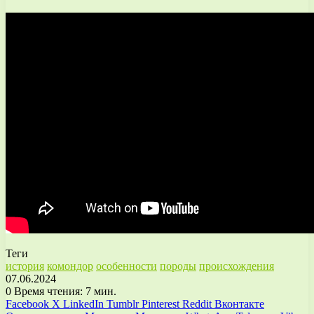
Теги
история
комондор
особенности
породы
происхождения
07.06.2024
0
Время чтения: 7 мин.
Facebook
X
LinkedIn
Tumblr
Pinterest
Reddit
Вконтакте