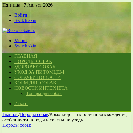
Пятница , 7 Август 2026
Войти
Switch skin
Меню
Switch skin
ГЛАВНАЯ
ПОРОДЫ СОБАК
ЗДОРОВЬЕ СОБАК
УХОД ЗА ПИТОМЦЕМ
СОБАЧЬИ НОВОСТИ
КОРМ ДЛЯ СОБАК
НОВОСТИ ИНТЕРНЕТА
Товары для собак
Искать
Главная
/
Породы собак
/
Комондор — история происхождения,
особенности породы и советы по уходу
Породы собак