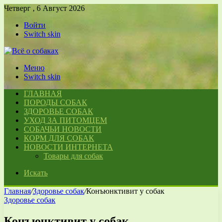
Четверг , 6 Август 2026
Войти
Switch skin
Меню
Switch skin
ГЛАВНАЯ
ПОРОДЫ СОБАК
ЗДОРОВЬЕ СОБАК
УХОД ЗА ПИТОМЦЕМ
СОБАЧЬИ НОВОСТИ
КОРМ ДЛЯ СОБАК
НОВОСТИ ИНТЕРНЕТА
Товары для собак
Искать
Главная
/
Здоровье собак
/
Конъюнктивит у собак
Здоровье собак
Конъюнктивит у собак