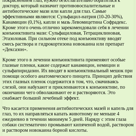
покраснением глаз, нужно безотлагательно обратиться к
доктору, который назначит противовоспалительные и
антибиотические мази или капли для глаз. Самые
эффективными являются: Сульфацил-натрия (10-20-30%),
Канамицин (0,1%), капли и мазь Левомицетина Софрадекс.
Кроме этого очень отлично зарекомендовали себя в лечении
конъюнктивита мази: Сульфациловая, Тетрациклиновая,
Этазоловая. При сильном отеке под конъюнктиву вводят
смесь раствора и гидрокортизона новокаина или препарат
«Дексазон».
Кроме этого в лечении конъюнктивита применяют особые
глазные пленки, какие содержат канамицин, немицин и
сульфапиридазин. Их вводят в конъюнктивальный мешок при
помощи особого анатомического пинцета. Принцип действия
этих глазных пленок содержится в том, что, смачиваясь
слезой, они набухают и приклеиваются к конъюнктиве, по
окончании чего обволакивают ее и растворяются. Это
снабжает большой лечебный эффект.
Что касается применения антибиотических мазей и капель для
глаз, то их направляться капать животному не меньше 4
ежедневно в течении минимум 5 дней. Наряду с этим глаза
собаки систематично промывают кипяченой водой, раствором
и раствором новокаина борной кислоты.