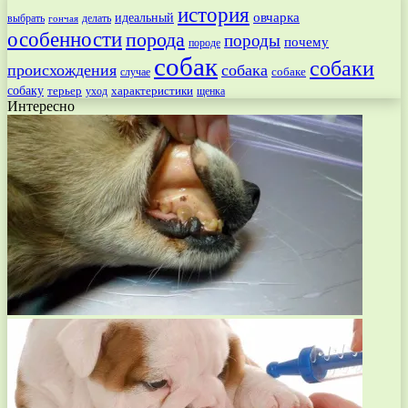
история
овчарка
идеальный
выбрать
делать
гончая
особенности
порода
породы
почему
породе
собак
собаки
происхождения
собака
собаке
случае
собаку
терьер
характеристики
щенка
уход
Интересно