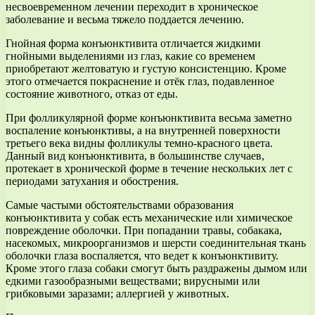
несвоевременном лечении переходит в хроническое
заболевание и весьма тяжело поддается лечению.
Гнойная форма конъюнктивита отличается жидкими
гнойными выделениями из глаз, какие со временем
приобретают желтоватую и густую консистенцию. Кроме
этого отмечается покраснение и отёк глаз, подавленное
состояние животного, отказ от еды.
При фолликулярной форме конъюнктивита весьма заметно
воспаление конъюнктивы, а на внутренней поверхности
третьего века видны фолликулы темно-красного цвета.
Данный вид конъюнктивита, в большинстве случаев,
протекает в хронической форме в течение нескольких лет с
периодами затухания и обострения.
Самые частыми обстоятельствами образования
конъюнктивита у собак есть механические или химическое
повреждение оболочки. При попадании травы, собакака,
насекомых, микроорганизмов и шерсти соединительная ткань
оболочки глаза воспаляется, что ведет к конъюнктивиту.
Кроме этого глаза собаки смогут быть раздражены дымом или
едкими газообразными веществами; вирусными или
грибковыми заразами; аллергией у животных.