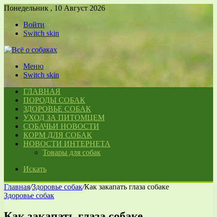
Понедельник , 10 Август 2026
Войти
Switch skin
Меню
Switch skin
ГЛАВНАЯ
ПОРОДЫ СОБАК
ЗДОРОВЬЕ СОБАК
УХОД ЗА ПИТОМЦЕМ
СОБАЧЬИ НОВОСТИ
КОРМ ДЛЯ СОБАК
НОВОСТИ ИНТЕРНЕТА
Товары для собак
Искать
Главная
/
Здоровье собак
/
Как закапать глаза собаке
Здоровье собак
Как закапать глаза собаке