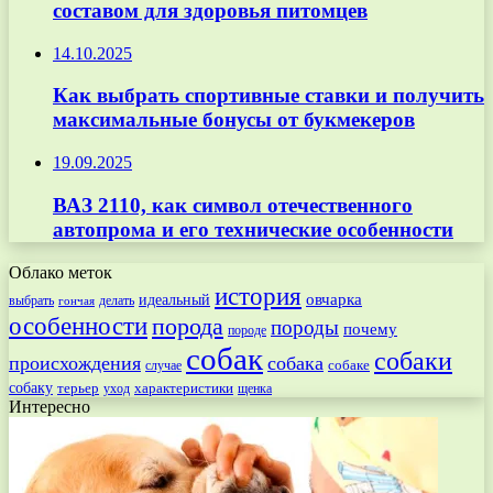
составом для здоровья питомцев
14.10.2025
Как выбрать спортивные ставки и получить
максимальные бонусы от букмекеров
19.09.2025
ВАЗ 2110, как символ отечественного
автопрома и его технические особенности
Облако меток
история
овчарка
идеальный
выбрать
делать
гончая
особенности
порода
породы
почему
породе
собак
собаки
происхождения
собака
собаке
случае
собаку
терьер
характеристики
щенка
уход
Интересно