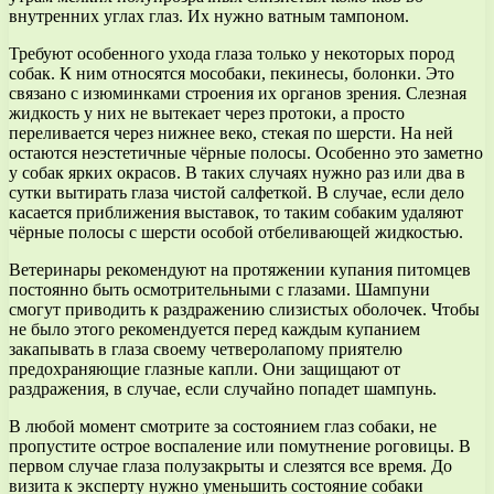
внутренних углах глаз. Их нужно ватным тампоном.
Требуют особенного ухода глаза только у некоторых пород
собак. К ним относятся мособаки, пекинесы, болонки. Это
связано с изюминками строения их органов зрения. Слезная
жидкость у них не вытекает через протоки, а просто
переливается через нижнее веко, стекая по шерсти. На ней
остаются неэстетичные чёрные полосы. Особенно это заметно
у собак ярких окрасов. В таких случаях нужно раз или два в
сутки вытирать глаза чистой салфеткой. В случае, если дело
касается приближения выставок, то таким собаким удаляют
чёрные полосы с шерсти особой отбеливающей жидкостью.
Ветеринары рекомендуют на протяжении купания питомцев
постоянно быть осмотрительными с глазами. Шампуни
смогут приводить к раздражению слизистых оболочек. Чтобы
не было этого рекомендуется перед каждым купанием
закапывать в глаза своему четверолапому приятелю
предохраняющие глазные капли. Они защищают от
раздражения, в случае, если случайно попадет шампунь.
В любой момент смотрите за состоянием глаз собаки, не
пропустите острое воспаление или помутнение роговицы. В
первом случае глаза полузакрыты и слезятся все время. До
визита к эксперту нужно уменьшить состояние собаки