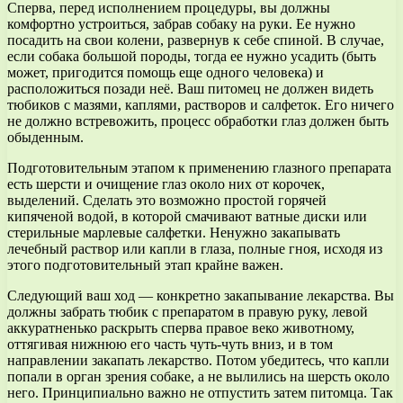
Сперва, перед исполнением процедуры, вы должны
комфортно устроиться, забрав собаку на руки. Ее нужно
посадить на свои колени, развернув к себе спиной. В случае,
если собака большой породы, тогда ее нужно усадить (быть
может, пригодится помощь еще одного человека) и
расположиться позади неё. Ваш питомец не должен видеть
тюбиков с мазями, каплями, растворов и салфеток. Его ничего
не должно встревожить, процесс обработки глаз должен быть
обыденным.
Подготовительным этапом к применению глазного препарата
есть шерсти и очищение глаз около них от корочек,
выделений. Сделать это возможно простой горячей
кипяченой водой, в которой смачивают ватные диски или
стерильные марлевые салфетки. Ненужно закапывать
лечебный раствор или капли в глаза, полные гноя, исходя из
этого подготовительный этап крайне важен.
Следующий ваш ход — конкретно закапывание лекарства. Вы
должны забрать тюбик с препаратом в правую руку, левой
аккуратненько раскрыть сперва правое веко животному,
оттягивая нижнюю его часть чуть-чуть вниз, и в том
направлении закапать лекарство. Потом убедитесь, что капли
попали в орган зрения собаке, а не вылились на шерсть около
него. Принципиально важно не отпустить затем питомца. Так