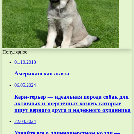
Популярное
01.10.2018
Американская акита
06.05.2024
Керн-терьер — идеальная порода собак для
активных и энергичных хозяев, которые
ищут верного друга и надежного охранника
22.03.2024
Узнайте все о длинношерстном колли —