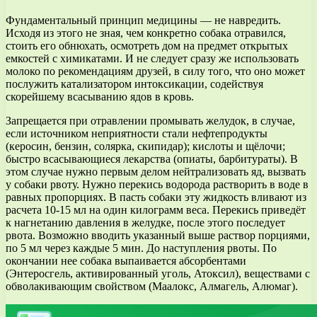
Фундаментальный принцип медицины — не навредить.
Исходя из этого не зная, чем конкретно собака отравился,
стоить его обнюхать, осмотреть дом на предмет открытых
емкостей с химикатами. И не следует сразу же использовать
молоко по рекомендациям друзей, в силу того, что оно может
послужить катализатором интоксикации, содействуя
скорейшему всасыванию ядов в кровь.
Запрещается при отравлении промывать желудок, в случае,
если источником неприятности стали нефтепродукты
(керосин, бензин, солярка, скипидар); кислоты и щёлочи;
быстро всасывающиеся лекарства (опиаты, барбитураты). В
этом случае нужно первым делом нейтрализовать яд, вызвать
у собаки рвоту. Нужно перекись водорода растворить в воде в
равных пропорциях. В пасть собаки эту жидкость вливают из
расчета 10-15 мл на один килограмм веса. Перекись приведёт
к нагнетанию давления в желудке, после этого последует
рвота. Возможно вводить указанный выше раствор порциями,
по 5 мл через каждые 5 мин. До наступления рвоты. По
окончании нее собака выпаивается абсорбентами
(Энтеросгель, активированный уголь, Атоксил), веществами с
обволакивающим свойством (Маалокс, Алмагель, Алюмаг).