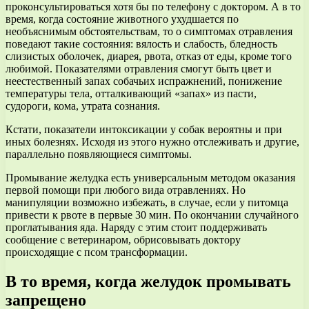
проконсультироваться хотя бы по телефону с доктором. А в то
время, когда состояние животного ухудшается по
необъяснимым обстоятельствам, то о симптомах отравления
поведают такие состояния: вялость и слабость, бледность
слизистых оболочек, диарея, рвота, отказ от еды, кроме того
любимой. Показателями отравления смогут быть цвет и
неестественный запах собачьих испражнений, понижение
температуры тела, отталкивающий «запах» из пасти,
судороги, кома, утрата сознания.
Кстати, показатели интоксикации у собак вероятны и при
иных болезнях. Исходя из этого нужно отслеживать и другие,
параллельно появляющиеся симптомы.
Промывание желудка есть универсальным методом оказания
первой помощи при любого вида отравлениях. Но
манипуляции возможно избежать, в случае, если у питомца
привести к рвоте в первые 30 мин. По окончании случайного
проглатывания яда. Наряду с этим стоит поддерживать
сообщение с ветеринаром, обрисовывать доктору
происходящие с псом трансформации.
В то время, когда желудок промывать
запрещено