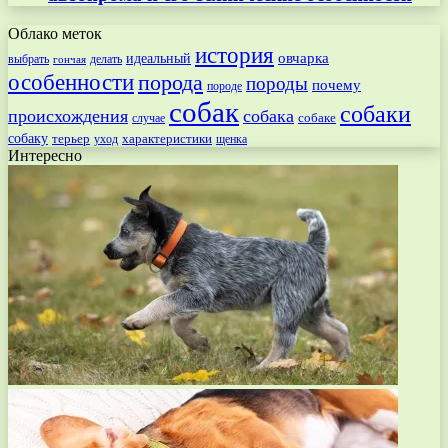
Облако меток
история
овчарка
идеальный
выбрать
делать
гончая
особенности
порода
породы
почему
породе
собак
собаки
происхождения
собака
собаке
случае
собаку
терьер
характеристики
щенка
уход
Интересно