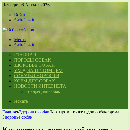
Четверг , 6 Август 2026
Войти
Switch skin
Меню
Switch skin
ГЛАВНАЯ
ПОРОДЫ СОБАК
ЗДОРОВЬЕ СОБАК
УХОД ЗА ПИТОМЦЕМ
СОБАЧЬИ НОВОСТИ
КОРМ ДЛЯ СОБАК
НОВОСТИ ИНТЕРНЕТА
Товары для собак
Искать
Главная
/
Здоровье собак
/
Как промыть желудок собаке дома
Здоровье собак
Как промыть желудок собаке дома