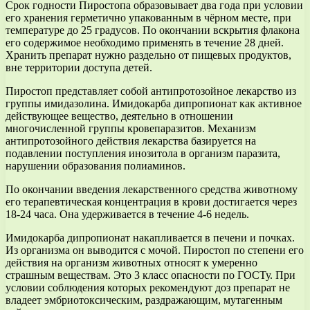
Срок годности Пиростопа образовывает два года при условии
его хранения герметично упакованным в чёрном месте, при
температуре до 25 градусов. По окончании вскрытия флакона
его содержимое необходимо применять в течение 28 дней.
Хранить препарат нужно раздельно от пищевых продуктов,
вне территории доступа детей.
Пиростоп представляет собой антипротозойное лекарство из
группы имидазолина. Имидокарба дипропионат как активное
действующее вещество, деятельно в отношении
многочисленной группы кровепаразитов. Механизм
антипротозойного действия лекарства базируется на
подавлении поступления инозитола в организм паразита,
нарушении образования полиаминов.
По окончании введения лекарственного средства животному
его терапевтическая концентрация в крови достигается через
18-24 часа. Она удерживается в течение 4-6 недель.
Имидокарба дипропионат накапливается в печени и почках.
Из организма он выводится с мочой. Пиростоп по степени его
действия на организм животных относят к умеренно
страшным веществам. Это 3 класс опасности по ГОСТу. При
условии соблюдения которых рекомендуют доз препарат не
владеет эмбриотоксическим, раздражающим, мутагенным