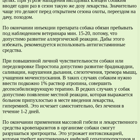
целях. При угрозе нападения иксодовых клещей собаким
вводят один раз в сезон такую же дозу лекарства. Значительно
чаще это делают перед открытием сезона охоты, переездом на
дачу, походом.
По окончании инъекции препарата собака обязан пребывать
под наблюдением ветеринара мин. 15-20, потому, что
допустимо развитие аллергической реакции. Дабы этого
избежать, рекомендуется использовать антигистаминные
средства.
При повышенной личной чувствительности собаки или
передозировке Пиростопа допустимо развитие брадикардии,
саливации, нарушения дыхания, слезотечения, тремора мышц,
учащения мочеиспускания. В таких случаях собаким нужно
ввести подкожно 1% раствор атропина, совершить
десенсибилизирующую терапию. В редких случаях у собак
допустимо появление местной реакции, которая выражается
больном припухлостью в месте введения лекарства,
гиперемией. Это исчезает самостоятельно, без лечения в
течение 1-2 дней.
По окончании применения массовой гибели и лекарственного
средства кровепаразитов в организме собаки смогут
разрушаться эритроциты. Это угрожает интоксикацией,
которая требует внутривенных инфузий гепатопротекторов и