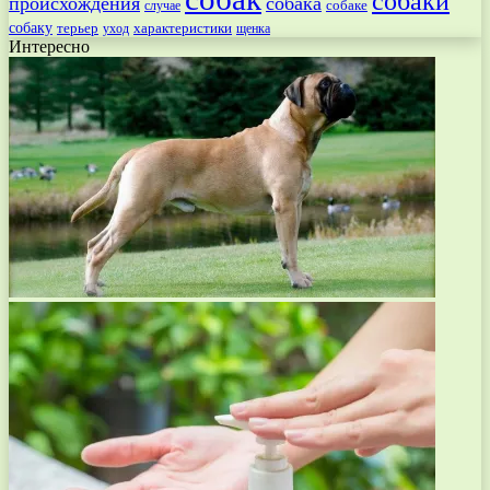
собаки
происхождения
собака
собаке
случае
собаку
терьер
характеристики
щенка
уход
Интересно