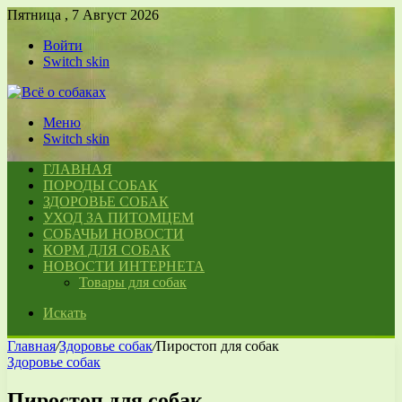
Пятница , 7 Август 2026
Войти
Switch skin
Меню
Switch skin
ГЛАВНАЯ
ПОРОДЫ СОБАК
ЗДОРОВЬЕ СОБАК
УХОД ЗА ПИТОМЦЕМ
СОБАЧЬИ НОВОСТИ
КОРМ ДЛЯ СОБАК
НОВОСТИ ИНТЕРНЕТА
Товары для собак
Искать
Главная
/
Здоровье собак
/
Пиростоп для собак
Здоровье собак
Пиростоп для собак