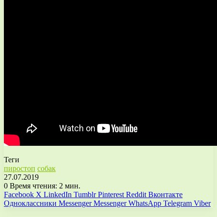
Теги
пиростоп
собак
27.07.2019
0
Время чтения: 2 мин.
Facebook
X
LinkedIn
Tumblr
Pinterest
Reddit
Вконтакте
Одноклассники
Messenger
Messenger
WhatsApp
Telegram
Viber