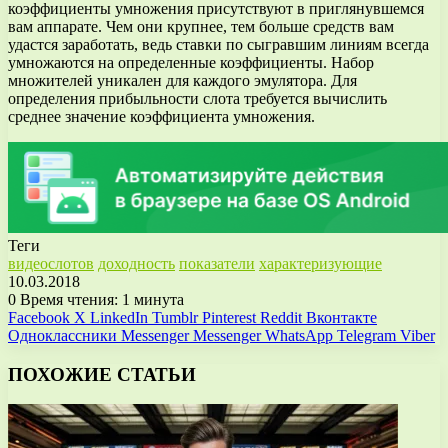
коэффициенты умножения присутствуют в приглянувшемся
вам аппарате. Чем они крупнее, тем больше средств вам
удастся заработать, ведь ставки по сыгравшим линиям всегда
умножаются на определенные коэффициенты. Набор
множителей уникален для каждого эмулятора. Для
определения прибыльности слота требуется вычислить
среднее значение коэффициента умножения.
Теги
видеослотов
доходность
показатели
характеризующие
10.03.2018
0
Время чтения: 1 минута
Facebook
X
LinkedIn
Tumblr
Pinterest
Reddit
Вконтакте
Одноклассники
Messenger
Messenger
WhatsApp
Telegram
Viber
ПОХОЖИЕ СТАТЬИ