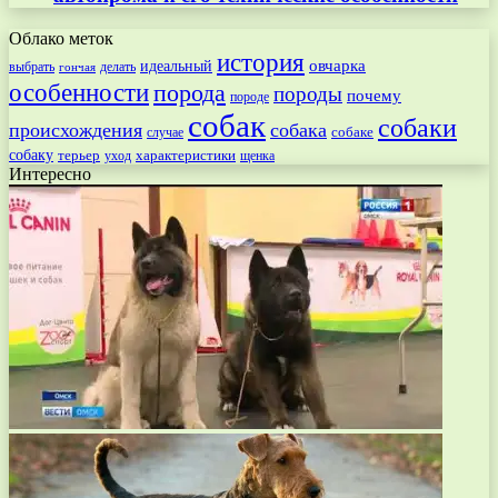
Облако меток
история
овчарка
идеальный
выбрать
делать
гончая
особенности
порода
породы
почему
породе
собак
собаки
происхождения
собака
собаке
случае
собаку
терьер
характеристики
щенка
уход
Интересно