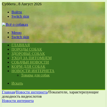
Суббота , 8 Август 2026
Войти
Switch skin
Меню
Switch skin
ГЛАВНАЯ
ПОРОДЫ СОБАК
ЗДОРОВЬЕ СОБАК
УХОД ЗА ПИТОМЦЕМ
СОБАЧЬИ НОВОСТИ
КОРМ ДЛЯ СОБАК
НОВОСТИ ИНТЕРНЕТА
Товары для собак
Искать
Главная
/
Новости интернета
/
Показатели, характеризующие
доходность видеослотов
Новости интернета