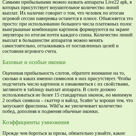
Самыми прибыльными можно назвать аппараты Live22 apk, в
которых присутствует внушительное количество линий
выплат. Их наличие говорит о том, что человек по итогам
игровой сессии наверняка останется в плюсе. Объясняется это
просто: при использовании большого числа платежных полос
выигрышные комбинации картинок формируются на экране
эмулятора по итогам почти каждого спина. Количество линий
выплат в большинстве аппаратов можно менять
самостоятельно, отталкиваясь от поставленных целей и
состояния игрового счета.
Базовые и особые иконки
Оценивая прибыльность слотов, обратите внимание на то,
сколько и каких именно символов в них присутствует. Чтобы
подсчитать число картинок и ознакомиться с их свойствами,
загляните в таблицу выплат аппарата. В слоте должно
использоваться не более 15 стандартных иконок, но минимум
2 особых символа – скаттер и вайлд. Scatter’ы хороши тем, что
запускают фриспины. Wild’ы же увеличивает количество
побед, дополняя и подменяя обычные иконки.
Коэффициенты умножения
Прежде чем бороться за призы, обязательно узнайте, какие