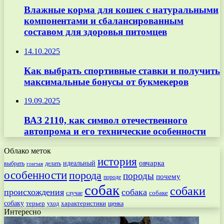
Влажные корма для кошек с натуральными
компонентами и сбалансированным
составом для здоровья питомцев
14.10.2025
Как выбрать спортивные ставки и получить
максимальные бонусы от букмекеров
19.09.2025
ВАЗ 2110, как символ отечественного
автопрома и его технические особенности
Облако меток
история
овчарка
идеальный
выбрать
делать
гончая
особенности
порода
породы
почему
породе
собак
собаки
происхождения
собака
собаке
случае
собаку
терьер
характеристики
щенка
уход
Интересно