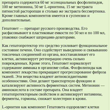
препарата содержится 60 мг эссенциальных фосфолипидов,
100 мг метионина, 50 мг L-орнитина, 15 мг экстракта
пятнистой расторопши и столько же экстракта бессмертника.
Кроме главных компонентов имеется в суспензии и
дополнительные.
Гепатовет — препарат русского производства. Его
расфасовывают в пластиковые емкости по 50 мл и по 100 мл,
упаковки снабжают шприцами-дозаторами.
Как гепатопротектор это средство усиливает функциональное
состояние печени. Оно содействует выведению и связыванию
токсичных соединений из органа, восстанавливает его
клетки, активизирует регенерацию очень сильно
поврежденных. Кроме этого, Гепатовет нормализует
содержание аммиака в организме собак. Фосфолипиды как
компонент лекарства прекращают прогрессирование фиброза
тканей. Эти вещества владеют антиоксидантными
особенностями. Они делают транспортную функцию и
катализируют активность ферментных систем. Метионин —
аминокислота в составе препарата. Она владеет
гепатопротекторным свойством и активизирует витамины,
ферменты, гормоны, снижает холестерин в крови.
L-орнитин как компонент Гепатовета оздоровляет клетки