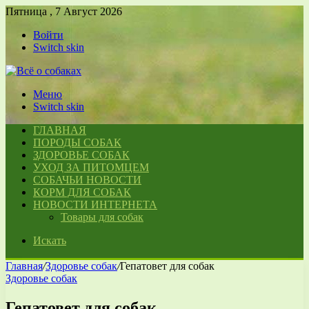
Пятница , 7 Август 2026
Войти
Switch skin
Меню
Switch skin
ГЛАВНАЯ
ПОРОДЫ СОБАК
ЗДОРОВЬЕ СОБАК
УХОД ЗА ПИТОМЦЕМ
СОБАЧЬИ НОВОСТИ
КОРМ ДЛЯ СОБАК
НОВОСТИ ИНТЕРНЕТА
Товары для собак
Искать
Главная
/
Здоровье собак
/
Гепатовет для собак
Здоровье собак
Гепатовет для собак