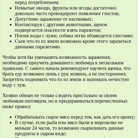
перед потреблением;
Немытые овощи, фрукты или ягоды достаточно
довольно часто провоцируют появление глистов;
Допустимо заражение от насекомых;
Контактируя с другими животными, щенок
подвергается опасности взять паразитов;
Попив воды с лужи, собака легко обзаведется глистами;
Съев что-то из земли возможно кроме этого заразиться
данными паразитами.
Чтобы хотя бы уменьшить возможность заражения,
необходимо приучить домашнего любимца к нескольким
правилам. С самого начала рекомендуют научить щенка, что
брать еду возможно лишь с рук хозяина, а не посторонних.
Запретить поднимать что-то из земли и выпивать нечистую
воду с луж.
Хозяин обязан не только следить пристально за своим
любимым питомцем, но и придерживаться перечисленных
ниже правил:
Обрабатывать сырое мясо перед тем, как дать его щенку;
В случае, если рыба или мясо были в морозилке не
меньше 24 часов, то возможно скармливать данные
продукты в сыром виде;