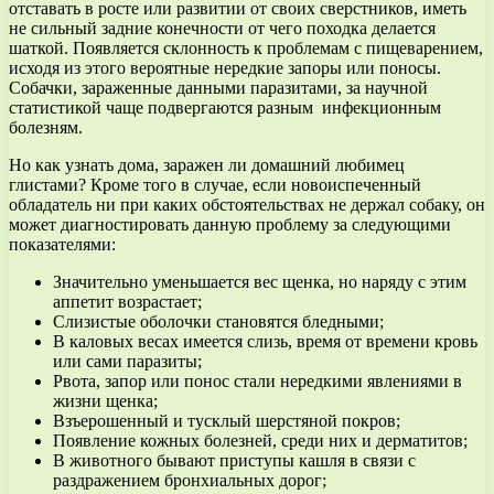
отставать в росте или развитии от своих сверстников, иметь
не сильный задние конечности от чего походка делается
шаткой. Появляется склонность к проблемам с пищеварением,
исходя из этого вероятные нередкие запоры или поносы.
Собачки, зараженные данными паразитами, за научной
статистикой чаще подвергаются разным инфекционным
болезням.
Но как узнать дома, заражен ли домашний любимец
глистами? Кроме того в случае, если новоиспеченный
обладатель ни при каких обстоятельствах не держал собаку, он
может диагностировать данную проблему за следующими
показателями:
Значительно уменьшается вес щенка, но наряду с этим
аппетит возрастает;
Слизистые оболочки становятся бледными;
В каловых весах имеется слизь, время от времени кровь
или сами паразиты;
Рвота, запор или понос стали нередкими явлениями в
жизни щенка;
Взъерошенный и тусклый шерстяной покров;
Появление кожных болезней, среди них и дерматитов;
В животного бывают приступы кашля в связи с
раздражением бронхиальных дорог;