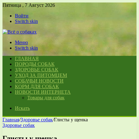
Пятница , 7 Август 2026
Войти
Switch skin
Меню
Switch skin
ГЛАВНАЯ
ПОРОДЫ СОБАК
ЗДОРОВЬЕ СОБАК
УХОД ЗА ПИТОМЦЕМ
СОБАЧЬИ НОВОСТИ
КОРМ ДЛЯ СОБАК
НОВОСТИ ИНТЕРНЕТА
Товары для собак
Искать
Главная
/
Здоровье собак
/
Глисты у щенка
Здоровье собак
Глисты у щенка