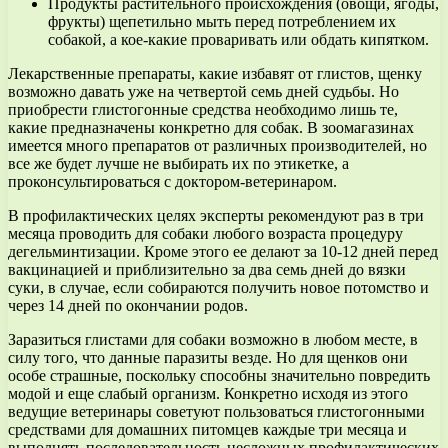
Продукты растительного происхождения (овощи, ягоды,
фрукты) щепетильно мыть перед потреблением их
собакой, а кое-какие проваривать или обдать кипятком.
Лекарственные препараты, какие избавят от глистов, щенку
возможно давать уже на четвертой семь дней судьбы. Но
приобрести глистогонные средства необходимо лишь те,
какие предназначены конкретно для собак. В зоомагазинах
имеется много препаратов от различных производителей, но
все же будет лучше не выбирать их по этикетке, а
проконсультироваться с доктором-ветеринаром.
В профилактических целях эксперты рекомендуют раз в три
месяца проводить для собаки любого возраста процедуру
дегельминтизации. Кроме этого ее делают за 10-12 дней перед
вакцинацией и приблизительно за два семь дней до вязки
суки, в случае, если собираются получить новое потомство и
через 14 дней по окончании родов.
Заразиться глистами для собаки возможно в любом месте, в
силу того, что данные паразиты везде. Но для щенков они
особе страшные, поскольку способны значительно повредить
модой и еще слабый организм. Конкретно исходя из этого
ведущие ветеринары советуют пользоваться глистогонными
средствами для домашних питомцев каждые три месяца и
выполнять последовательность несложных профилактических