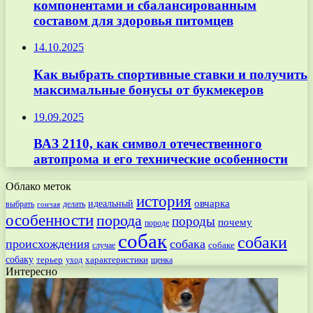
компонентами и сбалансированным
составом для здоровья питомцев
14.10.2025
Как выбрать спортивные ставки и получить
максимальные бонусы от букмекеров
19.09.2025
ВАЗ 2110, как символ отечественного
автопрома и его технические особенности
Облако меток
история
овчарка
идеальный
выбрать
делать
гончая
особенности
порода
породы
почему
породе
собак
собаки
происхождения
собака
собаке
случае
собаку
терьер
характеристики
щенка
уход
Интересно