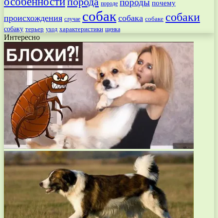
особенности
порода
породы
почему
породе
собак
собаки
происхождения
собака
собаке
случае
собаку
терьер
характеристики
щенка
уход
Интересно