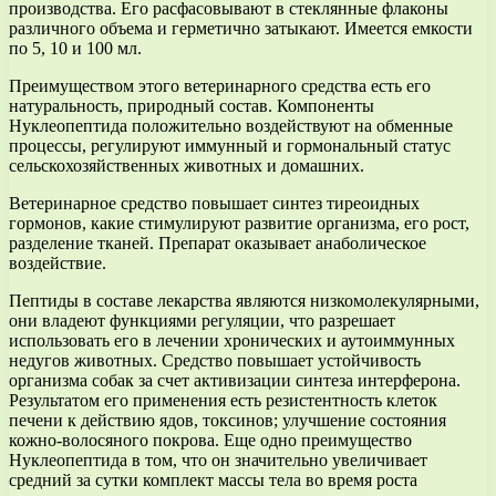
производства. Его расфасовывают в стеклянные флаконы
различного объема и герметично затыкают. Имеется емкости
по 5, 10 и 100 мл.
Преимуществом этого ветеринарного средства есть его
натуральность, природный состав. Компоненты
Нуклеопептида положительно воздействуют на обменные
процессы, регулируют иммунный и гормональный статус
сельскохозяйственных животных и домашних.
Ветеринарное средство повышает синтез тиреоидных
гормонов, какие стимулируют развитие организма, его рост,
разделение тканей. Препарат оказывает анаболическое
воздействие.
Пептиды в составе лекарства являются низкомолекулярными,
они владеют функциями регуляции, что разрешает
использовать его в лечении хронических и аутоиммунных
недугов животных. Средство повышает устойчивость
организма собак за счет активизации синтеза интерферона.
Результатом его применения есть резистентность клеток
печени к действию ядов, токсинов; улучшение состояния
кожно-волосяного покрова. Еще одно преимущество
Нуклеопептида в том, что он значительно увеличивает
средний за сутки комплект массы тела во время роста