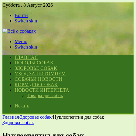
Суббота , 8 Август 2026
Войти
Switch skin
Меню
Switch skin
ГЛАВНАЯ
ПОРОДЫ СОБАК
ЗДОРОВЬЕ СОБАК
УХОД ЗА ПИТОМЦЕМ
СОБАЧЬИ НОВОСТИ
КОРМ ДЛЯ СОБАК
НОВОСТИ ИНТЕРНЕТА
Товары для собак
Искать
Главная
/
Здоровье собак
/
Нуклеопептид для собак
Здоровье собак
Нуклеопептид для собак