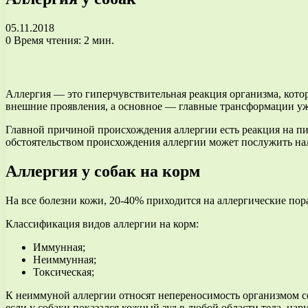
05.11.2018
0
Время чтения: 2 мин.
Аллергия — это гиперчувствительная реакция организма, котор
внешние проявления, а основное — главные трансформации уже
Главной причиной происхождения аллергии есть реакция на пищ
обстоятельством происхождения аллергии может послужить нал
Аллергия у собак на корм
На все болезни кожи, 20-40% приходится на аллергические пор
Классификация видов аллергии на корм:
Иммунная;
Неиммунная;
Токсическая;
К неиммуной аллергии относят непереносимость организмом со
если у собаки показался кожный зуд в любой области тела, нар