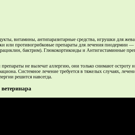
укты, витамины, антипаразитарные средства, игрушки для жева
отики или противогрибковые препараты для лечения пиодермии 
трациклин, бактрим). Глюкокортикоиды и Антигистаминные преп
и препараты не вылечат аллергию, они только снимают остроту не
 рациона. Системное лечение требуется в тяжелых случаях, лече
лергии решится навсегда.
 ветеринара