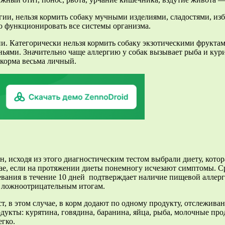
гии, нельзя кормить собаку мучными изделиями, сладостями, и
ьно функционировать все системы организма.
и. Категорически нельзя кормить собаку экзотическими фрукта
ьями. Значительно чаще аллергию у собак вызывает рыба и курин
 корма весьма личный.
 исходя из этого диагностическим тестом выбрали диету, котор
чае, если на протяжении диеты понемногу исчезают симптомы. Ср
евания в течение 10 дней подтверждает наличие пищевой аллер
к ложноотрицательным итогам.
 в этом случае, в корм додают по одному продукту, отслеживани
укты: курятина, говядина, баранина, яйца, рыба, молочные прод
егко.