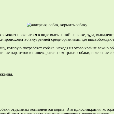
ая может проявиться в виде высыпаний на коже, зуда, выпадения
 происходят во внутренней среде организма, где высвобождают
у, которую потребляет собака, исходя из этого крайне важно об
ичие паразитов в пищеварительном тракте собаки, и лечение со
ажения.
баки отдельных компонентов корма. Это идиосинкразия, котора
ужный отит, понос, рвота, урчание кишечника, вздутие живота — 