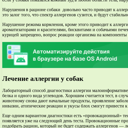
Нарушения в рационе собаки довольно часто приводят к аллер
это залог того, что спектр аллергенов сузится, и будут стабил
Нарушение режима кормления, кроме этого приводит к аллерги
ароматизаторами и красителями, бисквитами и собачьими печен
курицей запрещено, вопрос реакции организма на компоненты
Лечение аллергии у собак
Лабораторный способ диагностики аллергии малоинформативен,
белка и одного вида углеводов. Хорошим считается тест, в слу
животному снова дают начальные продукты, проявление забол
инвазии, атопические реакции и укусы блох смогут привести 
Еще одним вариантом диагностики есть «провокационный» тест,
появляется уже на следующий день теста. Провокационные прод
подобрать рацион, который не будет содержать аллергенов — л