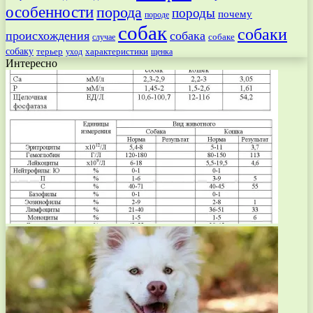
особенности
порода
породы
почему
породе
собак
собаки
происхождения
собака
собаке
случае
собаку
терьер
характеристики
щенка
уход
Интересно