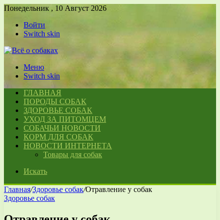
Понедельник , 10 Август 2026
Войти
Switch skin
Меню
Switch skin
ГЛАВНАЯ
ПОРОДЫ СОБАК
ЗДОРОВЬЕ СОБАК
УХОД ЗА ПИТОМЦЕМ
СОБАЧЬИ НОВОСТИ
КОРМ ДЛЯ СОБАК
НОВОСТИ ИНТЕРНЕТА
Товары для собак
Искать
Главная
/
Здоровье собак
/
Отравление у собак
Здоровье собак
Отравление у собак