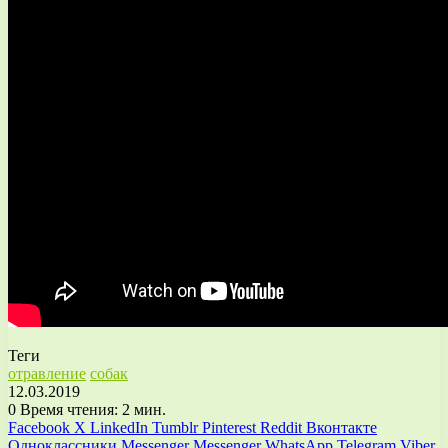
Теги
отравление
собак
12.03.2019
0
Время чтения: 2 мин.
Facebook
X
LinkedIn
Tumblr
Pinterest
Reddit
Вконтакте
Одноклассники
Messenger
Messenger
WhatsApp
Telegram
Viber