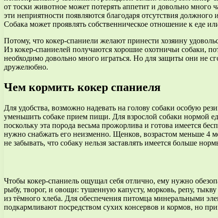
от тоски животное может потерять аппетит и довольно много ча
эти неприятности появляются благодаря отсутствия должного и
Собака может проявлять собственническое отношение к еде ил
Потому, что кокер-спаниели желают принести хозяину удовольс
Из кокер-спаниелей получаются хорошие охотничьи собаки, по
необходимо довольно много играться. Но для защиты они не сгод
дружелюбно.
Чем кормить кокер спаниеля
Для удобства, возможно надевать на голову собаки особую рез
уменьшить собаке прием пищи. Для взрослой собаки нормой еды
поскольку эта порода весьма прожорлива и готова имеется бес
нужно снабжать его неизменно. Щенков, возрастом меньше 4 меся
не забывать, что собаку нельзя заставлять имеется больше нормы
Чтобы кокер-спаниель ощущал себя отлично, ему нужно обезоп
рыбу, творог, и овощи: тушенную капусту, морковь, репу, тык
из тёмного хлеба. Для обеспечения питомца минеральными эле
подкармливают посредством сухих консервов и кормов, но прин