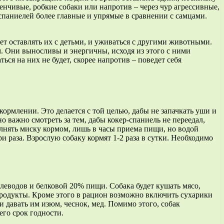
енчивые, робкие собаки или напротив – через чур агрессивные,
спаниелей более главные и упрямые в сравнении с самцами.
ет оставлять их с детьми, и уживаться с другими животными.
м. Они выносливы и энергичны, исходя из этого с ними
ься на них не будет, скорее напротив – поведет себя
кормлении. Это делается с той целью, дабы не запачкать уши и
 важно смотреть за тем, дабы кокер-спаниель не переедал,
олнять миску кормом, лишь в часы приема пищи, но водой
ри раза. Взрослую собаку кормят 1-2 раза в сутки. Необходимо
леводов и белковой 20% пищи. Собака будет кушать мясо,
 продукты. Кроме этого в рацион возможно включить сухарики
давать им изюм, чеснок, мед. Помимо этого, собак
его срок годности.