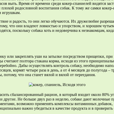
сов выть. Время от времени среди кокер-спаниелей видятся заст
 плохой родословной воспитания собак. К тому же самки кокер-
и игрушкам.
твие и радость, то они легко обучаются. Их дружелюбие разреша
тому, что они владеют ловкостью и упорством, и хорошим чутье
ятся, поскольку собака хоть и недоверчива к незнакомцам, кидат
инку или закреплять уши на затылке посредством прищепки, при 
 считают полтора стакана корма, исходя из этого принципиально
перебойно. Дабы осуществлять контроль собаку, необходимо нап
цев, кормят четыре раза в день, а от 4 месяцев до полугода – т
, потому, что она станет вялой и вялой от переедания.
асить сбалансированный рацион, в который входит около 80% уг
ву и другие. Не больше двух раз в неделю, собаке дают молочные
ментами, возможно применять комплексы витаминных добавок, и 
ципиально важно убедиться в качестве продукта и в проверить 