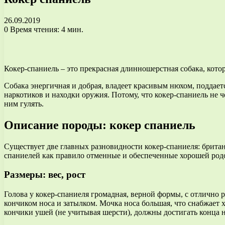
26.09.2019
0
Время чтения: 4 мин.
Кокер-спаниель – это прекрасная длинношерстная собака, кот
Собака энергичная и добрая, владеет красивым нюхом, поддаетс
наркотиков и находки оружия. Потому, что кокер-спаниель не 
ним гулять.
Описание породы: кокер спаниель
Существует две главных разновидности кокер-спаниеля: брита
спаниелей как правило отменные и обеспеченные хорошей род
Размеры: вес, рост
Голова у кокер-спаниеля громадная, верной формы, с отлично 
кончиком носа и затылком. Мочка носа большая, что снабжает х
кончики ушей (не учитывая шерсти), должны достигать конца н