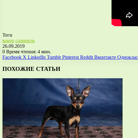
Теги
кокер
спаниель
26.09.2019
0
Время чтения: 4 мин.
Facebook
X
LinkedIn
Tumblr
Pinterest
Reddit
Вконтакте
Однокла
ПОХОЖИЕ СТАТЬИ