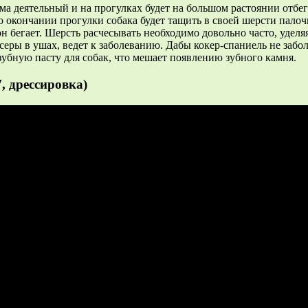
ма деятельный и на прогулках будет на большом растоянии отбег
о окончании прогулки собака будет тащить в своей шерсти палочк
 он бегает. Шерсть расчесывать необходимо довольно часто, уде
серы в ушах, ведет к заболеванию. Дабы кокер-спаниель не забо
зубную пасту для собак, что мешает появлению зубного камня.
, дрессировка)