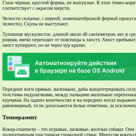
Глаза чёрные, круглой формы, не выпуклые. В этих темно-кори
соответствует с окрасом шерсти.
Челюсти сильные, с верной, ножницеобразной формой прикуса 
челюсти). Скулы не выступают.
Туловище мускулистое, длиной около 40 сантиметров, вес в сре
ровная, мягко переходит от поясницы к хвосту. Хвост пребыва
хвост купируют, но не через чур кратко.
Передние ноги прямые, маленькие, дабы концентрировать силу.
толстимы подушечками, между пальцами маленькие перепонки, 
курчавая. На задних конечностях и на передних ногах выражен
равномерный, то не допускаются белые отметины, за исключен
Темперамент
Кокер-спаниели – это игривые, ласковые, весёлые собаки. Они
полноправным участником громадной семьи. Минусом кокер-спан