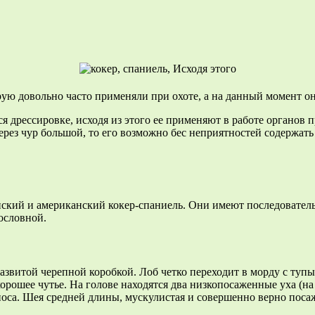
орую довольно часто применяли при охоте, а на данный момент 
я дрессировке, исходя из этого ее применяют в работе органов 
через чур большой, то его возможно бес неприятностей содержат
нский и американский кокер-спаниель. Они имеют последователь
ословной.
развитой черепной коробкой. Лоб четко переходит в морду с туп
орошее чутье. На голове находятся два низкопосаженные уха (на
оса. Шея средней длины, мускулистая и совершенно верно посаж