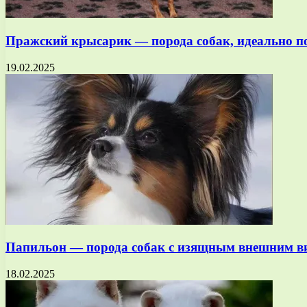
Пражский крысарик — порода собак, идеально 
19.02.2025
Папильон — порода собак с изящным внешним в
18.02.2025