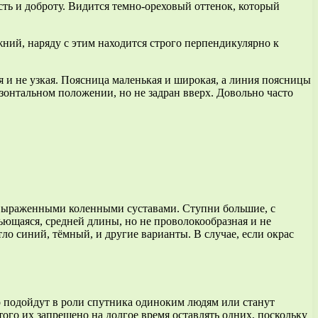
сть и доброту. Видится темно-ореховый оттенок, который
ний, наряду с этим находится строго перпендикулярно к
я и не узкая. Поясница маленькая и широкая, а линия поясницы
зонтальном положении, но не задран вверх. Довольно часто
но выраженными коленными суставами. Ступни большие, с
ющаяся, средней длины, но не проволокообразная и не
о синий, тёмный, и другие варианты. В случае, если окрас
о подойдут в роли спутника одиноким людям или станут
ого их запрещено на долгое время оставлять одних, поскольку