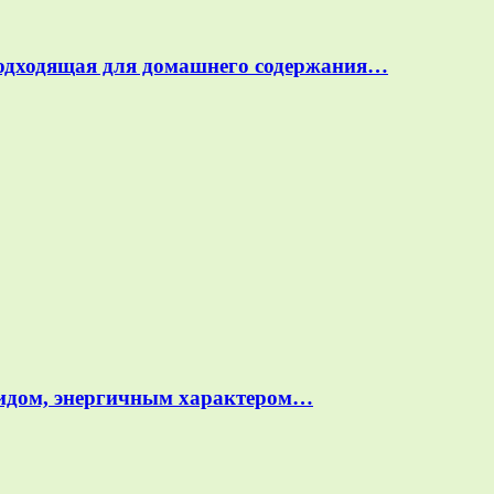
подходящая для домашнего содержания…
идом, энергичным характером…