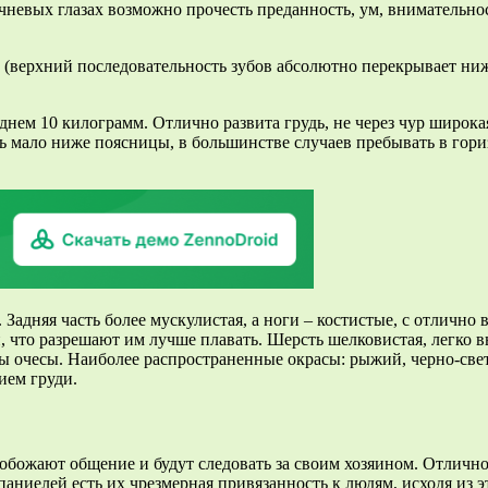
чневых глазах возможно прочесть преданность, ум, внимательно
(верхний последовательность зубов абсолютно перекрывает ниж
днем 10 килограмм. Отлично развита грудь, не через чур широка
ть мало ниже поясницы, в большинстве случаев пребывать в гори
 Задняя часть более мускулистая, а ноги – костистые, с отлич
что разрешают им лучше плавать. Шерсть шелковистая, легко вь
ы очесы. Наиболее распространенные окрасы: рыжий, черно-светл
ием груди.
 обожают общение и будут следовать за своим хозяином. Отличн
иелей есть их чрезмерная привязанность к людям, исходя из эт