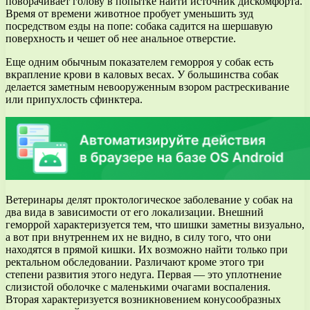
поворачивает голову в попытке найти источник дискомфорта.
Время от времени животное пробует уменьшить зуд
посредством езды на попе: собака садится на шершавую
поверхность и чешет об нее анальное отверстие.
Еще одним обычным показателем геморроя у собак есть
вкрапление крови в каловых весах. У большинства собак
делается заметным невооруженным взором растрескивание
или припухлость сфинктера.
Ветеринары делят проктологическое заболевание у собак на
два вида в зависимости от его локализации. Внешний
геморрой характеризуется тем, что шишки заметны визуально,
а вот при внутреннем их не видно, в силу того, что они
находятся в прямой кишки. Их возможно найти только при
ректальном обследовании. Различают кроме этого три
степени развития этого недуга. Первая — это уплотнение
слизистой оболочке с маленькими очагами воспаления.
Вторая характеризуется возникновением конусообразных