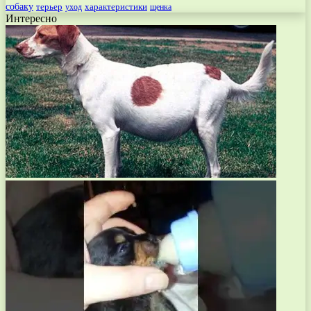
собаку
терьер
характеристики
щенка
уход
Интересно