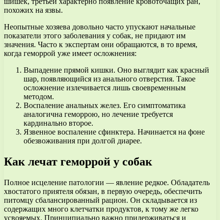
шишек, третьей характерно появление кровоточащих ран,
похожих на язвы.
Неопытные хозяева довольно часто упускают начальные
показатели этого заболевания у собак, не придают им
значения. Часто к экспертам они обращаются, в то время,
когда геморрой уже имеет осложнения:
Выпадение прямой кишки. Оно выглядит как красный
шар, появляющийся из анального отверстия. Такое
осложнение излечивается лишь своевременным
методом.
Воспаление анальных желез. Его симптоматика
аналогична геморрою, но лечение требуется
кардинально второе.
Язвенное воспаление сфинктера. Начинается на фоне
обезвоживания при долгой диарее.
Как лечат геморрой у собак
Полное исцеление патологии — явление редкое. Обладатель
хвостатого приятеля обязан, в первую очередь, обеспечить
питомцу сбалансированный рацион. Он складывается из
содержащих много клетчатки продуктов, к тому же легко
усвояемых. Принципиально важно придерживаться и