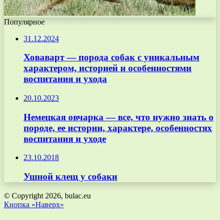
Популярное
31.12.2024
Ховаварт — порода собак с уникальным
характером, историей и особенностями
воспитания и ухода
20.10.2023
Немецкая овчарка — все, что нужно знать о
породе, ее истории, характере, особенностях
воспитания и уходе
23.10.2018
Ушной клещ у собаки
© Copyright 2026, bulac.eu
Кнопка «Наверх»