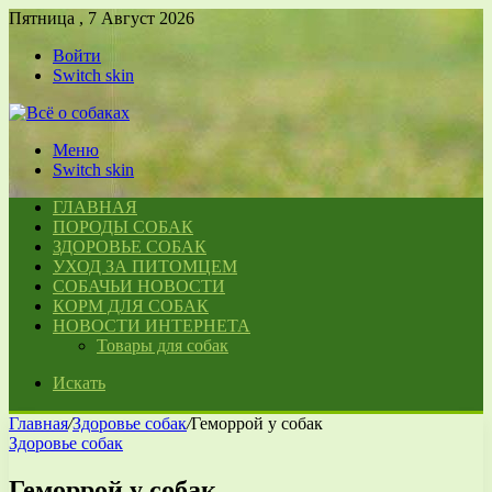
Пятница , 7 Август 2026
Войти
Switch skin
Меню
Switch skin
ГЛАВНАЯ
ПОРОДЫ СОБАК
ЗДОРОВЬЕ СОБАК
УХОД ЗА ПИТОМЦЕМ
СОБАЧЬИ НОВОСТИ
КОРМ ДЛЯ СОБАК
НОВОСТИ ИНТЕРНЕТА
Товары для собак
Искать
Главная
/
Здоровье собак
/
Геморрой у собак
Здоровье собак
Геморрой у собак