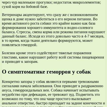
через чур маленькие прогулки; недостаток микроэлементов;
сухой корм на бобовой базе.
Ветеринары акцентируют, что сразу же с возникновением
щенка в доме нужно заботиться о его верном питании. Во
время активного роста собаки это крайне важно как база
формирования хорошего иммунитета и водно-солевого
баланса. Стрессы, смена корма или режима питания нарушают
данный баланс. Исходя из этого довольно часто в 4-7 месяцев,
в то время, когда ткани деятельно формируются, может
появляться геморрой.
Болезни кроме этого содействуют тяжелые поражения
глистами, какие нарушают работу всей системы пищеварения
и приводят к запорам.
О симптоматике геморроя у собак
Конкретно запоры у собак являются первыми тревожными
сигналами начала заболевания. Они приводят к раздражению
ануса, геморроидальных вен. Собака начинает испытывать
неудобство при дефекации, ее тревожит зуд. Подметить это
возможно по тому, что она чаще простого вылизывает
анальное отверстие, быстро припадает на задние конечности и