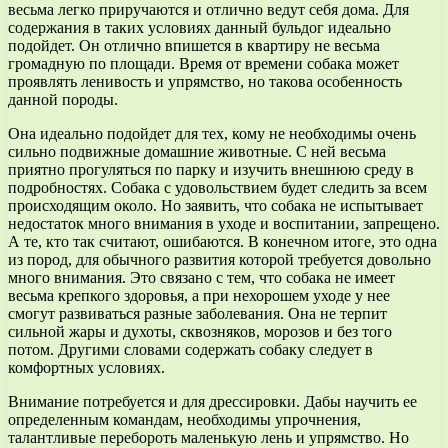
весьма легко приручаются и отлично ведут себя дома. Для
содержания в таких условиях данный бульдог идеально
подойдет. Он отлично впишется в квартиру не весьма
громадную по площади. Время от времени собака может
проявлять ленивость и упрямство, но такова особенность
данной породы.
Она идеально подойдет для тех, кому не необходимы очень
сильно подвижные домашние животные. С ней весьма
приятно прогуляться по парку и изучить внешнюю среду в
подробностях. Собака с удовольствием будет следить за всем
происходящим около. Но заявить, что собака не испытывает
недостаток много внимания в уходе и воспитании, запрещено.
А те, кто так считают, ошибаются. В конечном итоге, это одна
из пород, для обычного развития которой требуется довольно
много внимания. Это связано с тем, что собака не имеет
весьма крепкого здоровья, а при нехорошем уходе у нее
смогут развиваться разные заболевания. Она не терпит
сильной жары и духоты, сквозняков, морозов и без того
потом. Другими словами содержать собаку следует в
комфортных условиях.
Внимание потребуется и для дрессировки. Дабы научить ее
определенным командам, необходимы упрочнения,
талантливые перебороть маленькую лень и упрямство. Но