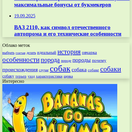
максимальные бонусы от букмекеров
19.09.2025
ВАЗ 2110, как символ отечественного
автопрома и его технические особенности
Облако меток
история
овчарка
идеальный
выбрать
делать
гончая
особенности
порода
породы
почему
породе
собак
собаки
происхождения
собака
собаке
случае
собаку
терьер
характеристики
щенка
уход
Интересно