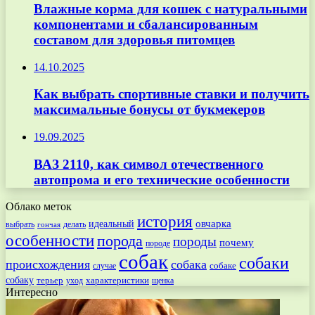
Влажные корма для кошек с натуральными
компонентами и сбалансированным
составом для здоровья питомцев
14.10.2025
Как выбрать спортивные ставки и получить
максимальные бонусы от букмекеров
19.09.2025
ВАЗ 2110, как символ отечественного
автопрома и его технические особенности
Облако меток
история
овчарка
идеальный
выбрать
делать
гончая
особенности
порода
породы
почему
породе
собак
собаки
происхождения
собака
собаке
случае
собаку
терьер
характеристики
щенка
уход
Интересно