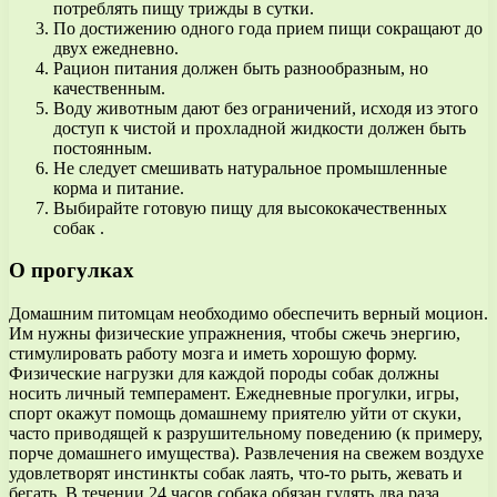
потреблять пищу трижды в сутки.
По достижению одного года прием пищи сокращают до
двух ежедневно.
Рацион питания должен быть разнообразным, но
качественным.
Воду животным дают без ограничений, исходя из этого
доступ к чистой и прохладной жидкости должен быть
постоянным.
Не следует смешивать натуральное промышленные
корма и питание.
Выбирайте готовую пищу для высококачественных
собак .
О прогулках
Домашним питомцам необходимо обеспечить верный моцион.
Им нужны физические упражнения, чтобы сжечь энергию,
стимулировать работу мозга и иметь хорошую форму.
Физические нагрузки для каждой породы собак должны
носить личный темперамент. Ежедневные прогулки, игры,
спорт окажут помощь домашнему приятелю уйти от скуки,
часто приводящей к разрушительному поведению (к примеру,
порче домашнего имущества). Развлечения на свежем воздухе
удовлетворят инстинкты собак лаять, что-то рыть, жевать и
бегать. В течении 24 часов собака обязан гулять два раза.