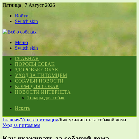
Пятница , 7 Август 2026
Войти
Switch skin
Меню
Switch skin
ГЛАВНАЯ
ПОРОДЫ СОБАК
ЗДОРОВЬЕ СОБАК
УХОД ЗА ПИТОМЦЕМ
СОБАЧЬИ НОВОСТИ
КОРМ ДЛЯ СОБАК
НОВОСТИ ИНТЕРНЕТА
Товары для собак
Искать
Главная
/
Уход за питомцем
/
Как ухаживать за собакой дома
Уход за питомцем
Как ухаживать за собакой дома