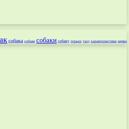
ак
собаки
собака
собаке
собаку
терьер
характеристики
щенка
уход