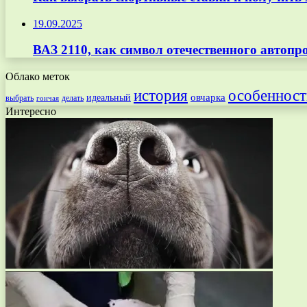
19.09.2025
ВАЗ 2110, как символ отечественного автопро
Облако меток
особенност
история
овчарка
идеальный
выбрать
делать
гончая
Интересно