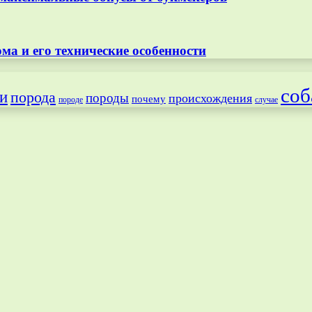
ма и его технические особенности
соб
и
порода
породы
происхождения
почему
породе
случае