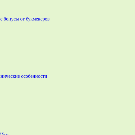
е бонусы от букмекеров
ехнические особенности
них…