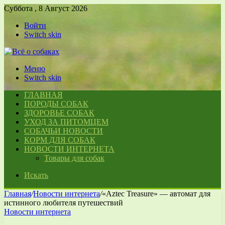
Суббота , 8 Август 2026
Войти
Switch skin
Меню
Switch skin
ГЛАВНАЯ
ПОРОДЫ СОБАК
ЗДОРОВЬЕ СОБАК
УХОД ЗА ПИТОМЦЕМ
СОБАЧЬИ НОВОСТИ
КОРМ ДЛЯ СОБАК
НОВОСТИ ИНТЕРНЕТА
Товары для собак
Искать
Главная
/
Новости интернета
/
«Aztec Treasure» — автомат для
истинного любителя путешествий
Новости интернета