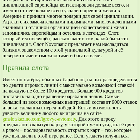
цивилизацией европейцы контактировали дольше всего, и
именно от неё больше всего узнали о древней жизни в
Америке и приняли многие подарки для своей цивилизации.
Ацтеки с их замечательными пирамидами, многочисленными
знаниями и отличной организацией общественной жизни
запомнились европейцам и остались в легендах. Слот,
который им посвящён, рассказывает о том, какой была эта
цивилизация. Слот Novomatic предлагает нам насладиться
близким знакомством с этой уникальной культурой и её
невероятными возможностями и богатствами.
Правила слота
Имеет он пятёрку обычных барабанов, на них распределяются
по девяти игровых линий с максимально возможной ставкой
на каждую не более 100 кредитов. Больше 900 кредитов
поставить на одно вращение барабанов нельзя. Самый
большой из всех возможных выигрышей составит 9000 ставок
игрока, сделанных перед победой. Есть и возможность
удвоить величину любого выигрыша на сайте
gmslotskazino.com/igrovye-avtomaty
. Для этого игроку
предлагают закрытую карту, у которой нужно угадать её цвет,
а рядом – последовательность открытых карт – тех, которые
уже выпадали в этой игре ранее. Если угадать получиться,