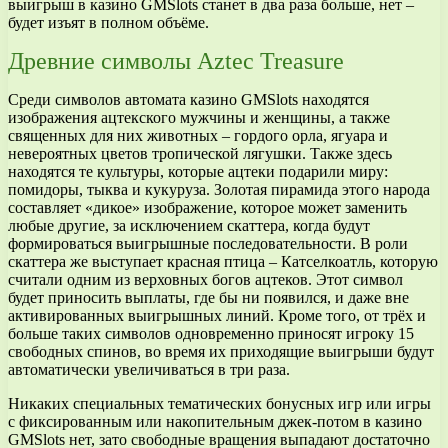
выигрыш в казино GMSlots станет в два раза больше, нет –
будет изъят в полном объёме.
Древние символы Aztec Treasure
Среди символов автомата казино GMSlots находятся
изображения ацтекского мужчины и женщины, а также
священных для них животных – гордого орла, ягуара и
невероятных цветов тропической лягушки. Также здесь
находятся те культуры, которые ацтеки подарили миру:
помидоры, тыква и кукуруза. Золотая пирамида этого народа
составляет «дикое» изображение, которое может заменить
любые другие, за исключением скаттера, когда будут
формироваться выигрышные последовательности. В роли
скаттера же выступает красная птица – Катселкоатль, которую
считали одним из верховных богов ацтеков. Этот символ
будет приносить выплаты, где бы ни появился, и даже вне
активированных выигрышных линий. Кроме того, от трёх и
больше таких символов одновременно приносят игроку 15
свободных спинов, во время их приходящие выигрыши будут
автоматически увеличиваться в три раза.
Никаких специальных тематических бонусных игр или игры
с фиксированным или накопительным джек-потом в казино
GMSlots нет, зато свободные вращения выпадают достаточно