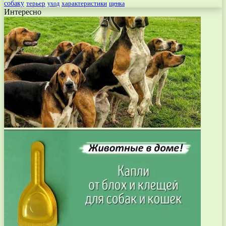
собаку
терьер
характеристики
щенка
уход
Интересно