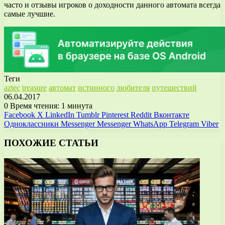
часто и отзывы игроков о доходности данного автомата всегда
самые лучшие.
Теги
aztec
treasure
автомат
истинного
любителя
путешествий
06.04.2017
0
Время чтения: 1 минута
Facebook
X
LinkedIn
Tumblr
Pinterest
Reddit
Вконтакте
Одноклассники
Messenger
Messenger
WhatsApp
Telegram
Viber
ПОХОЖИЕ СТАТЬИ