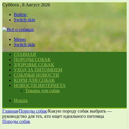
Суббота , 8 Август 2026
Войти
Switch skin
Меню
Switch skin
ГЛАВНАЯ
ПОРОДЫ СОБАК
ЗДОРОВЬЕ СОБАК
УХОД ЗА ПИТОМЦЕМ
СОБАЧЬИ НОВОСТИ
КОРМ ДЛЯ СОБАК
НОВОСТИ ИНТЕРНЕТА
Товары для собак
Искать
Главная
/
Породы собак
/
Какую породу собак выбрать —
руководство для тех, кто ищет идеального питомца
Породы собак