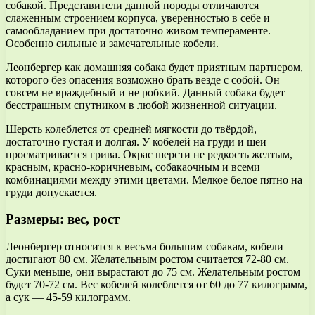
собакой. Представители данной породы отличаются
слаженным строением корпуса, уверенностью в себе и
самообладанием при достаточно живом темпераменте.
Особенно сильные и замечательные кобели.
Леонбергер как домашняя собака будет приятным партнером,
которого без опасения возможно брать везде с собой. Он
совсем не враждебный и не робкий. Данный собака будет
бесстрашным спутником в любой жизненной ситуации.
Шерсть колеблется от средней мягкости до твёрдой,
достаточно густая и долгая. У кобелей на груди и шеи
просматривается грива. Окрас шерсти не редкость желтым,
красным, красно-коричневым, собакаочным и всеми
комбинациями между этими цветами. Мелкое белое пятно на
груди допускается.
Размеры: вес, рост
Леонбергер относится к весьма большим собакам, кобели
достигают 80 см. Желательным ростом считается 72-80 см.
Суки меньше, они вырастают до 75 см. Желательным ростом
будет 70-72 см. Вес кобелей колеблется от 60 до 77 килограмм,
а сук — 45-59 килограмм.