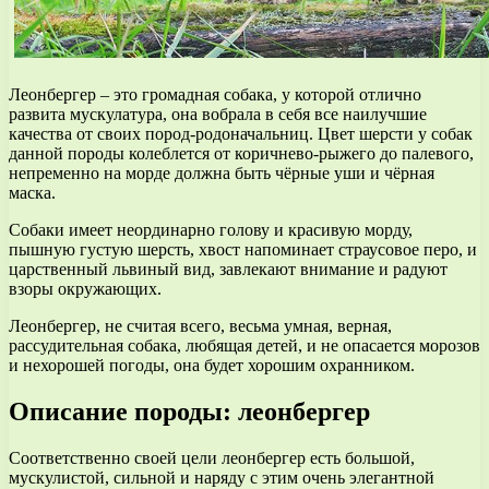
Леонбергер – это громадная собака, у которой отлично
развита мускулатура, она вобрала в себя все наилучшие
качества от своих пород-родоначальниц. Цвет шерсти у собак
данной породы колеблется от коричнево-рыжего до палевого,
непременно на морде должна быть чёрные уши и чёрная
маска.
Собаки имеет неординарно голову и красивую морду,
пышную густую шерсть, хвост напоминает страусовое перо, и
царственный львиный вид, завлекают внимание и радуют
взоры окружающих.
Леонбергер, не считая всего, весьма умная, верная,
рассудительная собака, любящая детей, и не опасается морозов
и нехорошей погоды, она будет хорошим охранником.
Описание породы: леонбергер
Соответственно своей цели леонбергер есть большой,
мускулистой, сильной и наряду с этим очень элегантной