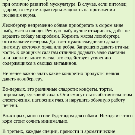
при отлично развитой мускулатуре. В случае, если питомец
здоров, то ему не характерна жадность на протяжении
поедания корма.
Леонбергер непременно обязан приобретать в сыром виде
рыбу, мясо и овощи. Речную рыбу лучше отваривать, дабы не
заразить собаку микробами. Кормить мясом леонбергера
оптимальнее вечером. До 5 лет нужно ежедневно давать
питомцу косточку, хрящ или ребра. Запрещено давать птичьи
кости. К овощным салатам отлично додавать мало сметаны
или растительного масла, это содействует усвоению
содержащихся в овощах витаминов.
Не менее важно знать какие конкретно продукты нельзя
давать леонбергеру.
Во-первых, это различные сладости: конфеты, торты,
пирожные, кусковой сахар. Они смогут стать обстоятельством
слезотечения, нагноения глаз, и нарушить обычную работу
печени.
Во-вторых, много соли будет ядом для собаки. Исходя из этого
корм стоит солить минимально.
В-третьих, каждые специи, пряности и ароматические