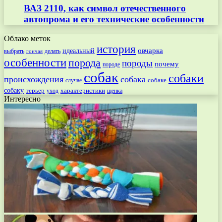
ВАЗ 2110, как символ отечественного
автопрома и его технические особенности
Облако меток
история
овчарка
идеальный
выбрать
делать
гончая
особенности
порода
породы
почему
породе
собак
собаки
происхождения
собака
собаке
случае
собаку
терьер
характеристики
щенка
уход
Интересно