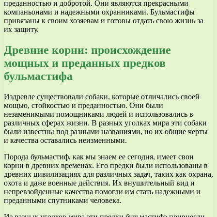
преданностью и добротой. Они являются прекрасными
компаньонами и надежными охранниками. Бульмастифы
привязаны к своим хозяевам и готовы отдать свою жизнь за
их защиту.
Древние корни: происхождение
мощных и преданных предков
бульмастифа
Издревле существовали собаки, которые отличались своей
мощью, стойкостью и преданностью. Они были
незаменимыми помощниками людей и использовались в
различных сферах жизни. В разных уголках мира эти собаки
были известны под разными названиями, но их общие черты
и качества оставались неизменными.
Порода бульмастиф, как мы знаем ее сегодня, имеет свои
корни в древних временах. Его предки были использованы в
древних цивилизациях для различных задач, таких как охрана,
охота и даже военные действия. Их внушительный вид и
непревзойденные качества помогли им стать надежными и
преданными спутниками человека.
Из разных уголков мира эти предки бульмастифа привнесли