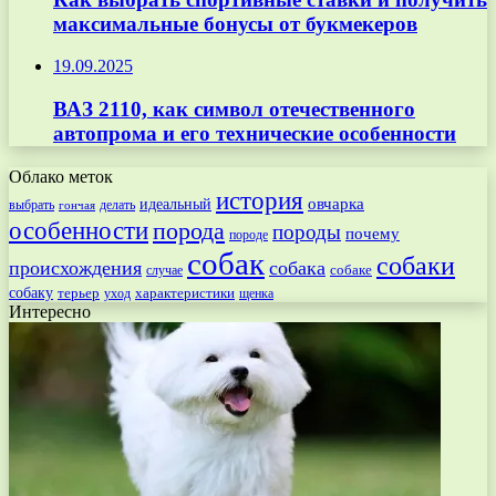
максимальные бонусы от букмекеров
19.09.2025
ВАЗ 2110, как символ отечественного
автопрома и его технические особенности
Облако меток
история
овчарка
идеальный
выбрать
делать
гончая
особенности
порода
породы
почему
породе
собак
собаки
происхождения
собака
собаке
случае
собаку
терьер
характеристики
щенка
уход
Интересно