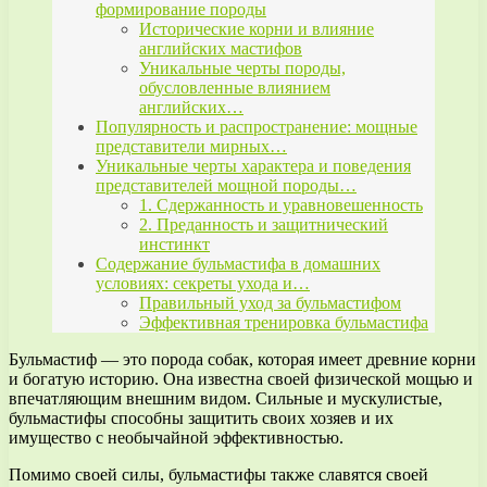
формирование породы
Исторические корни и влияние
английских мастифов
Уникальные черты породы,
обусловленные влиянием
английских…
Популярность и распространение: мощные
представители мирных…
Уникальные черты характера и поведения
представителей мощной породы…
1. Сдержанность и уравновешенность
2. Преданность и защитнический
инстинкт
Содержание бульмастифа в домашних
условиях: секреты ухода и…
Правильный уход за бульмастифом
Эффективная тренировка бульмастифа
Бульмастиф — это порода собак, которая имеет древние корни
и богатую историю. Она известна своей физической мощью и
впечатляющим внешним видом. Сильные и мускулистые,
бульмастифы способны защитить своих хозяев и их
имущество с необычайной эффективностью.
Помимо своей силы, бульмастифы также славятся своей