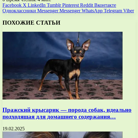
Facebook
X
LinkedIn
Tumblr
Pinterest
Reddit
Вконтакте
Одноклассники
Messenger
Messenger
WhatsApp
Telegram
Viber
ПОХОЖИЕ СТАТЬИ
Пражский крысарик — порода собак, идеально
подходящая для домашнего содержания…
19.02.2025