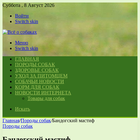
Суббота , 8 Август 2026
Войти
Switch skin
Меню
Switch skin
ГЛАВНАЯ
ПОРОДЫ СОБАК
ЗДОРОВЬЕ СОБАК
УХОД ЗА ПИТОМЦЕМ
СОБАЧЬИ НОВОСТИ
КОРМ ДЛЯ СОБАК
НОВОСТИ ИНТЕРНЕТА
Товары для собак
Искать
Главная
/
Породы собак
/
Бандогский мастиф
Породы собак
Бандогский мастиф