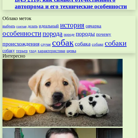
автопрома и его технические особенности
Облако меток
история
овчарка
идеальный
выбрать
делать
гончая
особенности
порода
породы
почему
породе
собак
собаки
происхождения
собака
собаке
случае
собаку
терьер
характеристики
щенка
уход
Интересно