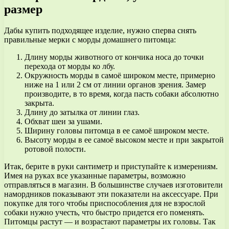
размер
Дабы купить подходящее изделие, нужно сперва снять
правильные мерки с морды домашнего питомца:
Длину морды животного от кончика носа до точки
перехода от морды ко лбу.
Окружность морды в самоё широком месте, примерно
ниже на 1 или 2 см от линии органов зрения. Замер
производите, в то время, когда пасть собаки абсолютно
закрыта.
Длину до затылка от линии глаз.
Обхват шеи за ушами.
Ширину головы питомца в ее самоё широком месте.
Высоту морды в ее самоё высоком месте и при закрытой
ротовой полости.
Итак, берите в руки сантиметр и приступайте к измерениям.
Имея на руках все указанные параметры, возможно
отправляться в магазин. В большинстве случаев изготовители
намордников показывают эти показатели на аксессуаре. При
покупке для того чтобы приспособления для не взрослой
собаки нужно учесть, что быстро придется его поменять.
Питомцы растут — и возрастают параметры их головы. Так