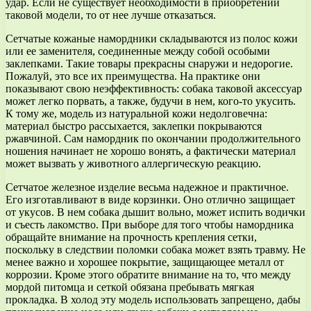
удар. Если не существует необходимости в приобретении
таковой модели, то от нее лучше отказаться.
Сетчатые кожаные намордники складываются из полос кожи
или ее заменителя, соединенные между собой особыми
заклепками. Такие товары прекрасны снаружи и недорогие.
Пожалуй, это все их преимущества. На практике они
показывают свою неэффективность: собака таковой аксессуар
может легко порвать, а также, будучи в нем, кого-то укусить.
К тому же, модель из натуральной кожи недолговечна:
материал быстро рассыхается, заклепки покрываются
ржавчиной. Сам намордник по окончании продолжительного
ношения начинает не хорошо вонять, а фактически материал
может вызвать у животного аллергическую реакцию.
Сетчатое железное изделие весьма надежное и практичное.
Его изготавливают в виде корзинки. Оно отлично защищает
от укусов. В нем собака дышит вольно, может испить водички
и съесть лакомство. При выборе для того чтобы намордника
обращайте внимание на прочность крепления сетки,
поскольку в следствии поломки собака может взять травму. Не
менее важно и хорошее покрытие, защищающее металл от
коррозии. Кроме этого обратите внимание на то, что между
мордой питомца и сеткой обязана пребывать мягкая
прокладка. В холод эту модель использовать запрещено, дабы