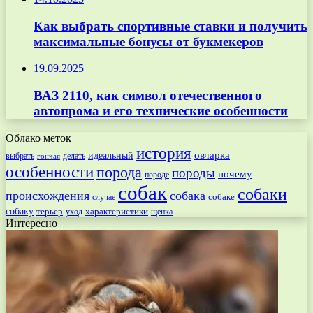
Как выбрать спортивные ставки и получить
максимальные бонусы от букмекеров
19.09.2025
ВАЗ 2110, как символ отечественного
автопрома и его технические особенности
Облако меток
история
овчарка
идеальный
выбрать
делать
гончая
особенности
порода
породы
почему
породе
собак
собаки
происхождения
собака
собаке
случае
собаку
терьер
характеристики
щенка
уход
Интересно