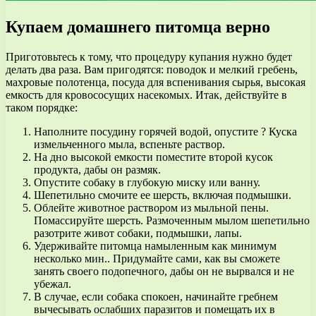
Купаем домашнего питомца верно
Приготовьтесь к тому, что процедуру купания нужно будет
делать два раза. Вам пригодятся: поводок и мелкий гребень,
махровые полотенца, посуда для вспенивания сырья, высокая
емкость для кровососущих насекомых. Итак, действуйте в
таком порядке:
Наполните посудину горячей водой, опустите ? Куска
измельченного мыла, вспеньте раствор.
На дно высокой емкости поместите второй кусок
продукта, дабы он размяк.
Опустите собаку в глубокую миску или ванну.
Шепетильно смочите ее шерсть, включая подмышки.
Облейте животное раствором из мыльной пены.
Помассируйте шерсть. Размоченным мылом шепетильно
разотрите живот собаки, подмышки, лапы.
Удерживайте питомца намыленным как минимум
несколько мин.. Придумайте сами, как вы сможете
занять своего подопечного, дабы он не вырвался и не
убежал.
В случае, если собака спокоен, начинайте гребнем
вычесывать ослабших паразитов и помещать их в