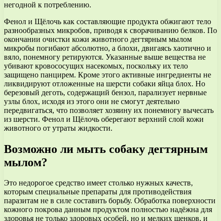
негодной к потреблению.
Фенол и Щёлочь как составляющие продукта обжигают тело
разнообразных микробов, приводя к сворачиванию белков. По
окончании очистки кожи животного дегтярным мылом
микробы погибают абсолютно, а блохи, двигаясь хаотично и
вяло, понемногу ретируются. Указанные выше вещества не
убивают кровососущих насекомых, поскольку их тело
защищено панцирем. Кроме этого активные ингредиенты не
ликвидируют отложенные на шерсти собаки яйца блох. Но
березовый деготь, содержащий бензол, парализует нервные
узлы блох, исходя из этого они не смогут деятельно
передвигаться, что позволяет хозяину их понемногу вычесать
из шерсти. Фенол и Щёлочь оберегают верхний слой кожи
животного от утраты жидкости.
Возможно ли мыть собаку дегтярным
мылом?
Это недорогое средство имеет столько нужных качеств,
которым специальные препараты для противодействия
паразитам не в силе составить борьбу. Обработка поверхности
кожного покрова данным продуктом полностью надёжна для
здоровья не только здоровых особей, но и мелких щенков, и