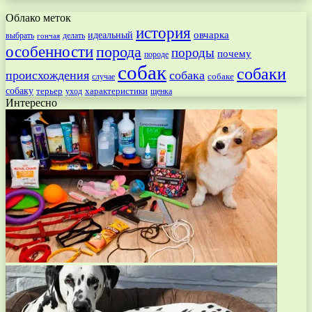
Облако меток
история
овчарка
идеальный
выбрать
делать
гончая
особенности
порода
породы
почему
породе
собак
собаки
происхождения
собака
собаке
случае
собаку
терьер
характеристики
щенка
уход
Интересно