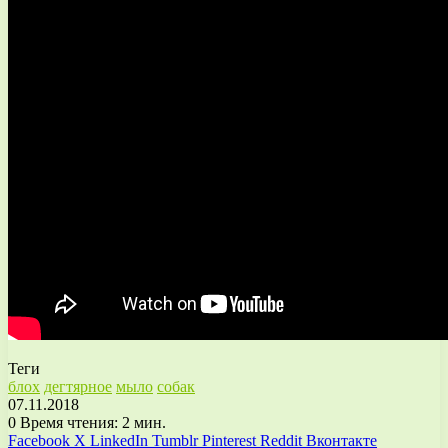
Теги
блох
дегтярное
мыло
собак
07.11.2018
0
Время чтения: 2 мин.
Facebook
X
LinkedIn
Tumblr
Pinterest
Reddit
Вконтакте