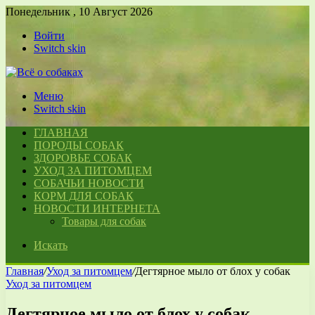
Понедельник , 10 Август 2026
Войти
Switch skin
Меню
Switch skin
ГЛАВНАЯ
ПОРОДЫ СОБАК
ЗДОРОВЬЕ СОБАК
УХОД ЗА ПИТОМЦЕМ
СОБАЧЬИ НОВОСТИ
КОРМ ДЛЯ СОБАК
НОВОСТИ ИНТЕРНЕТА
Товары для собак
Искать
Главная
/
Уход за питомцем
/
Дегтярное мыло от блох у собак
Уход за питомцем
Дегтярное мыло от блох у собак