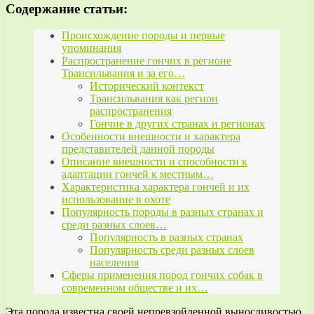
Содержание статьи:
Происхождение породы и первые
упоминания
Распространение гончих в регионе
Трансильвания и за его…
Исторический контекст
Трансильвания как регион
распространения
Гончие в других странах и регионах
Особенности внешности и характера
представителей данной породы
Описание внешности и способности к
адаптации гончей к местным…
Характеристика характера гончей и их
использование в охоте
Популярность породы в разных странах и
среди разных слоев…
Популярность в разных странах
Популярность среди разных слоев
населения
Сферы применения пород гончих собак в
современном обществе и их…
Эта порода известна своей непревзойденной выносливостью,