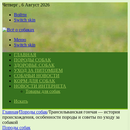
Четверг , 6 Август 2026
Войти
Switch skin
Меню
Switch skin
ГЛАВНАЯ
ПОРОДЫ СОБАК
ЗДОРОВЬЕ СОБАК
УХОД ЗА ПИТОМЦЕМ
СОБАЧЬИ НОВОСТИ
КОРМ ДЛЯ СОБАК
НОВОСТИ ИНТЕРНЕТА
Товары для собак
Искать
Главная
/
Породы собак
/
Трансильванская гончая — история
происхождения, особенности породы и советы по уходу за
собакой
Породы собак