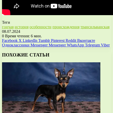
Теги
гончая
история
особенности
происхождения
трансильванская
08.07.2024
0
Время чтения: 6 мин.
Facebook
X
LinkedIn
Tumblr
Pinterest
Reddit
Вконтакте
Одноклассники
Messenger
Messenger
WhatsApp
Telegram
Viber
ПОХОЖИЕ СТАТЬИ