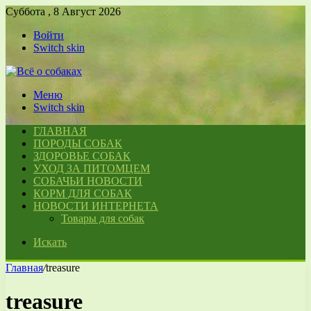
Суббота , 8 Август 2026
Войти
Switch skin
Меню
Switch skin
ГЛАВНАЯ
ПОРОДЫ СОБАК
ЗДОРОВЬЕ СОБАК
УХОД ЗА ПИТОМЦЕМ
СОБАЧЬИ НОВОСТИ
КОРМ ДЛЯ СОБАК
НОВОСТИ ИНТЕРНЕТА
Товары для собак
Искать
Главная
/
treasure
treasure