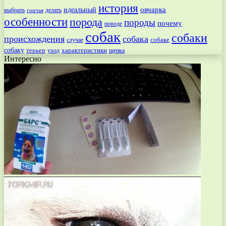
история
овчарка
идеальный
выбрать
делать
гончая
особенности
порода
породы
почему
породе
собак
собаки
происхождения
собака
собаке
случае
собаку
терьер
характеристики
щенка
уход
Интересно