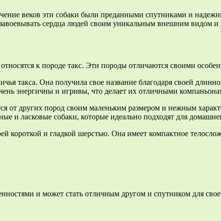
 течение веков эти собаки были преданными спутниками и наде
авоевывать сердца людей своим уникальным внешним видом и 
 относятся к породе такс. Эти породы отличаются своими особе
ичья такса. Она получила свое название благодаря своей длинно
чень энергичны и игривы, что делает их отличными компаньона
ется от других пород своим маленьким размером и нежным хара
нные и ласковые собаки, которые идеально подходят для домашне
воей короткой и гладкой шерстью. Она имеет компактное телосл
енностями и может стать отличным другом и спутником для свое