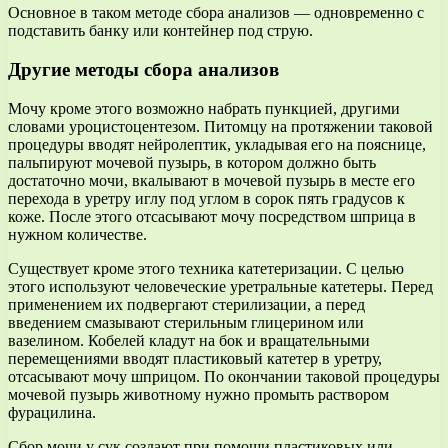
Основное в таком методе сбора анализов — одновременно с
подставить банку или контейнер под струю.
Другие методы сбора анализов
Мочу кроме этого возможно набрать пункцией, другими
словами уроцистоцентезом. Питомцу на протяжении таковой
процедуры вводят нейролептик, укладывая его на пояснице,
пальпируют мочевой пузырь, в котором должно быть
достаточно мочи, вкалывают в мочевой пузырь в месте его
перехода в уретру иглу под углом в сорок пять градусов к
коже. После этого отсасывают мочу посредством шприца в
нужном количестве.
Существует кроме этого техника катетеризации. С целью
этого используют человеческие уретральные катетеры. Перед
применением их подвергают стерилизации, а перед
введением смазывают стерильным глицерином или
вазелином. Кобелей кладут на бок и вращательными
перемещениями вводят пластиковый катетер в уретру,
отсасывают мочу шприцом. По окончании таковой процедуры
мочевой пузырь животному нужно промыть раствором
фурацилина.
Сбор мочи у сук создают при помощи пластиковых или