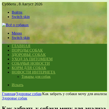
Суббота , 8 Август 2026
Войти
Switch skin
Меню
Switch skin
ГЛАВНАЯ
ПОРОДЫ СОБАК
ЗДОРОВЬЕ СОБАК
УХОД ЗА ПИТОМЦЕМ
СОБАЧЬИ НОВОСТИ
КОРМ ДЛЯ СОБАК
НОВОСТИ ИНТЕРНЕТА
Товары для собак
Искать
Главная
/
Здоровье собак
/
Как забрать у собаки мочу для анализа
Здоровье собак
Как забрать у собаки мочу для анализа