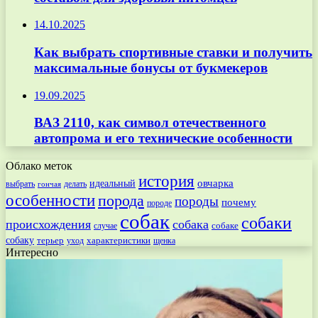
14.10.2025
Как выбрать спортивные ставки и получить
максимальные бонусы от букмекеров
19.09.2025
ВАЗ 2110, как символ отечественного
автопрома и его технические особенности
Облако меток
история
овчарка
идеальный
выбрать
делать
гончая
особенности
порода
породы
почему
породе
собак
собаки
происхождения
собака
собаке
случае
собаку
терьер
характеристики
щенка
уход
Интересно