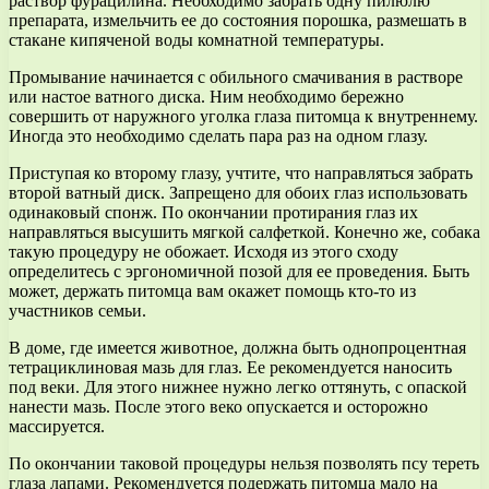
раствор фурацилина. Необходимо забрать одну пилюлю
препарата, измельчить ее до состояния порошка, размешать в
стакане кипяченой воды комнатной температуры.
Промывание начинается с обильного смачивания в растворе
или настое ватного диска. Ним необходимо бережно
совершить от наружного уголка глаза питомца к внутреннему.
Иногда это необходимо сделать пара раз на одном глазу.
Приступая ко второму глазу, учтите, что направляться забрать
второй ватный диск. Запрещено для обоих глаз использовать
одинаковый спонж. По окончании протирания глаз их
направляться высушить мягкой салфеткой. Конечно же, собака
такую процедуру не обожает. Исходя из этого сходу
определитесь с эргономичной позой для ее проведения. Быть
может, держать питомца вам окажет помощь кто-то из
участников семьи.
В доме, где имеется животное, должна быть однопроцентная
тетрациклиновая мазь для глаз. Ее рекомендуется наносить
под веки. Для этого нижнее нужно легко оттянуть, с опаской
нанести мазь. После этого веко опускается и осторожно
массируется.
По окончании таковой процедуры нельзя позволять псу тереть
глаза лапами. Рекомендуется подержать питомца мало на