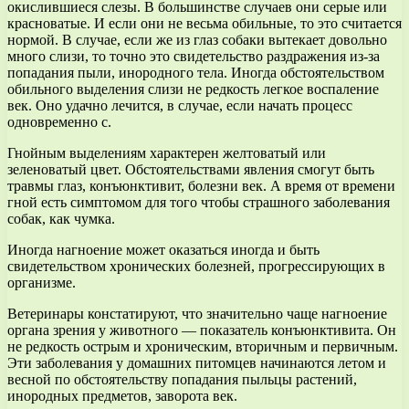
окислившиеся слезы. В большинстве случаев они серые или
красноватые. И если они не весьма обильные, то это считается
нормой. В случае, если же из глаз собаки вытекает довольно
много слизи, то точно это свидетельство раздражения из-за
попадания пыли, инородного тела. Иногда обстоятельством
обильного выделения слизи не редкость легкое воспаление
век. Оно удачно лечится, в случае, если начать процесс
одновременно с.
Гнойным выделениям характерен желтоватый или
зеленоватый цвет. Обстоятельствами явления смогут быть
травмы глаз, конъюнктивит, болезни век. А время от времени
гной есть симптомом для того чтобы страшного заболевания
собак, как чумка.
Иногда нагноение может оказаться иногда и быть
свидетельством хронических болезней, прогрессирующих в
организме.
Ветеринары констатируют, что значительно чаще нагноение
органа зрения у животного — показатель конъюнктивита. Он
не редкость острым и хроническим, вторичным и первичным.
Эти заболевания у домашних питомцев начинаются летом и
весной по обстоятельству попадания пыльцы растений,
инородных предметов, заворота век.