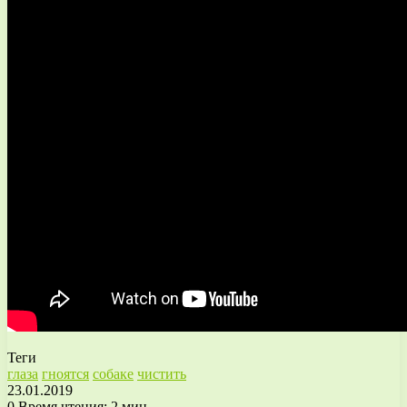
Теги
глаза
гноятся
собаке
чистить
23.01.2019
0
Время чтения: 2 мин.