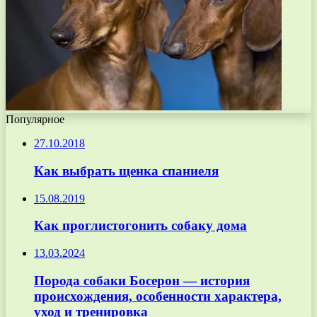
Популярное
27.10.2018
Как выбрать щенка спаниеля
15.08.2019
Как проглистогонить собаку дома
13.03.2024
Порода собаки Босерон — история
происхождения, особенности характера,
уход и тренировка