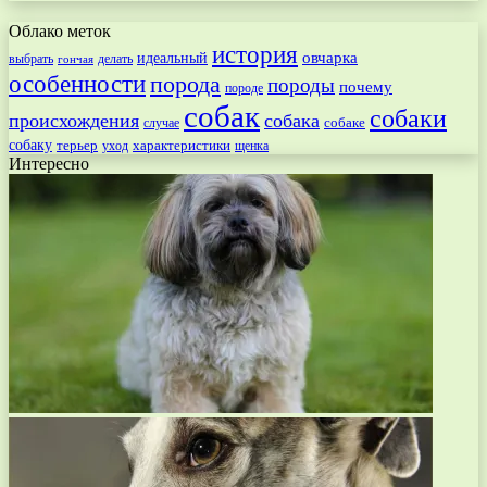
Облако меток
история
овчарка
идеальный
выбрать
делать
гончая
особенности
порода
породы
почему
породе
собак
собаки
происхождения
собака
собаке
случае
собаку
терьер
характеристики
щенка
уход
Интересно