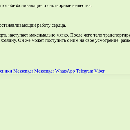
дятся обезболивающие и снотворные вещества.
 останавливающий работу сердца.
мерть наступает максимально мягко. После чего тело транспортир
озяину. Он же может поступить с ним на свое усмотрение: развея
ссники
Messenger
Messenger
WhatsApp
Telegram
Viber