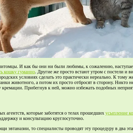
итомцы. И как бы они ни были любимы, к сожалению, наступает 
ь кошку гуманно
. Другие же просто встают утром с постели и в
ородских условиях сделать это практически нереально. К тому же
станки животного, а потом их просто отбросят в сторону. Никто
у кремации. Прибегнув к ней, можно избежать подобных неприя
ых агентств, которые заботятся о телах прошедших
усыпление к
поддержку и консультацию круглосуточно.
и эвтаназии, то специалисты проводят эту процедуру в два эта