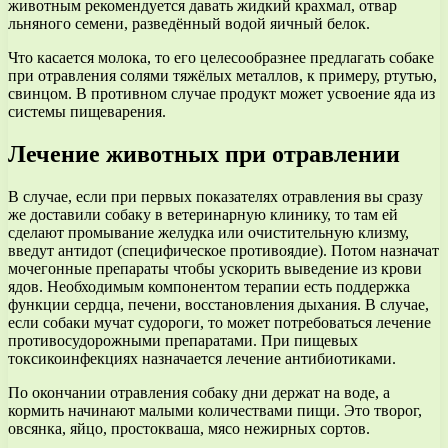
животным рекомендуется давать жидкий крахмал, отвар
льняного семени, разведённый водой яичный белок.
Что касается молока, то его целесообразнее предлагать собаке
при отравления солями тяжёлых металлов, к примеру, ртутью,
свинцом. В противном случае продукт может усвоение яда из
системы пищеварения.
Лечение животных при отравлении
В случае, если при первых показателях отравления вы сразу
же доставили собаку в ветеринарную клинику, то там ей
сделают промывание желудка или очистительную клизму,
введут антидот (специфическое противоядие). Потом назначат
мочегонные препараты чтобы ускорить выведение из крови
ядов. Необходимым компонентом терапии есть поддержка
функции сердца, печени, восстановления дыхания. В случае,
если собаки мучат судороги, то может потребоваться лечение
противосудорожными препаратами. При пищевых
токсикоинфекциях назначается лечение антибиотиками.
По окончании отравления собаку дни держат на воде, а
кормить начинают малыми количествами пищи. Это творог,
овсянка, яйцо, простокваша, мясо нежирных сортов.