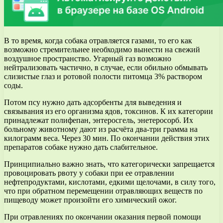
В то время, когда собака отравляется газами, то его как
возможно стремительнее необходимо вынести на свежий
воздушное пространство. Угарный газ возможно
нейтрализовать частично, в случае, если обильно обмывать
слизистые глаз и ротовой полости питомца 3% раствором
соды.
Потом псу нужно дать адсорбенты для выведения и
связывания из его организма ядов, токсинов. К их категории
принадлежат полифепан, энтеросгель, энетеросорб. Их
больному животному дают из расчёта два-три грамма на
килограмм веса. Через 30 мин. По окончании действия этих
препаратов собаке нужно дать слабительное.
Принципиально важно знать, что категорически запрещается
провоцировать рвоту у собаки при ее отравлении
нефтепродуктами, кислотами, едкими щелочами, в силу того,
что при обратном перемещении отравляющих веществ по
пищеводу может произойти его химический ожог.
При отравлениях по окончании оказания первой помощи