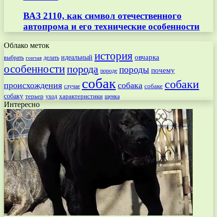
ВАЗ 2110, как символ отечественного
автопрома и его технические особенности
Облако меток
история
овчарка
идеальный
выбрать
делать
гончая
особенности
порода
породы
почему
породе
собак
собаки
происхождения
собака
собаке
случае
собаку
терьер
характеристики
щенка
уход
Интересно