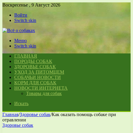
Воскресенье , 9 Август 2026
Войти
Switch skin
Меню
Switch skin
ГЛАВНАЯ
ПОРОДЫ СОБАК
ЗДОРОВЬЕ СОБАК
УХОД ЗА ПИТОМЦЕМ
СОБАЧЬИ НОВОСТИ
КОРМ ДЛЯ СОБАК
НОВОСТИ ИНТЕРНЕТА
Товары для собак
Искать
Главная
/
Здоровье собак
/
Как оказать помощь собаке при
отравлении
Здоровье собак