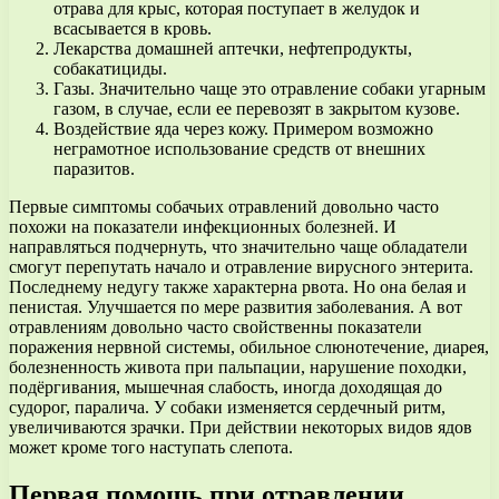
отрава для крыс, которая поступает в желудок и
всасывается в кровь.
Лекарства домашней аптечки, нефтепродукты,
собакатициды.
Газы. Значительно чаще это отравление собаки угарным
газом, в случае, если ее перевозят в закрытом кузове.
Воздействие яда через кожу. Примером возможно
неграмотное использование средств от внешних
паразитов.
Первые симптомы собачьих отравлений довольно часто
похожи на показатели инфекционных болезней. И
направляться подчернуть, что значительно чаще обладатели
смогут перепутать начало и отравление вирусного энтерита.
Последнему недугу также характерна рвота. Но она белая и
пенистая. Улучшается по мере развития заболевания. А вот
отравлениям довольно часто свойственны показатели
поражения нервной системы, обильное слюнотечение, диарея,
болезненность живота при пальпации, нарушение походки,
подёргивания, мышечная слабость, иногда доходящая до
судорог, паралича. У собаки изменяется сердечный ритм,
увеличиваются зрачки. При действии некоторых видов ядов
может кроме того наступать слепота.
Первая помощь при отравлении