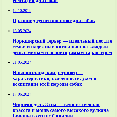
Неозидин для собак
12.10.2019
Празицид суспензия плюс для собак
13.05.2024
Йоркширский терьер — идеальный пес для
семьи и надежный компаньон на каждый
день с милым и неповторимым характером
21.05.2024
Новошотландский ретривер —
характеристики, особенности, уход и
воспитание этой породы собак
17.06.2024
Чирнеко дель Этна — величественная
красота и мощь самого высокого вулкана
Европы в сердце Сицилии