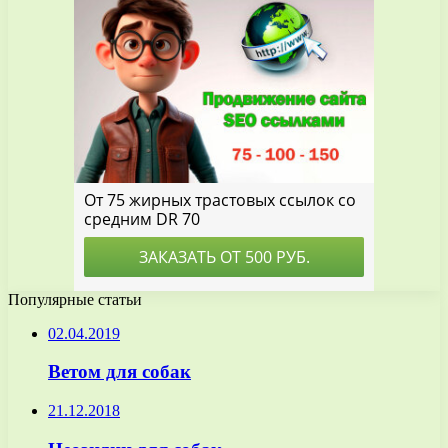
Популярные статьи
02.04.2019
Ветом для собак
21.12.2018