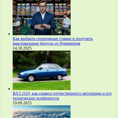
Как выбрать спортивные ставки и получить
максимальные бонусы от букмекеров
14.10.2025
ВАЗ 2110, как символ отечественного автопрома и его
технические особенности
19.09.2025