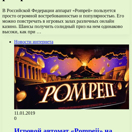
В Российской Федерации аппарат «Pompeii» пользуется
просто огромной востребованностью и популярностью. Его
можно повстречать в игровых залах различных онлайн
казино. Шансы получить солидный приз на нем одинаково
высоки, как при …
Новости интернета
11.01.2019
0
Игровой автомат «Pompeii» на