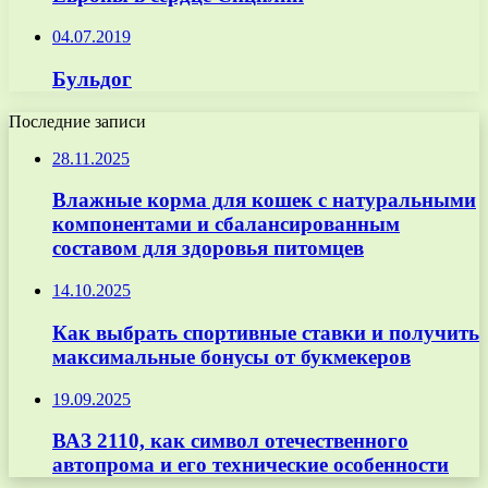
04.07.2019
Бульдог
Последние записи
28.11.2025
Влажные корма для кошек с натуральными
компонентами и сбалансированным
составом для здоровья питомцев
14.10.2025
Как выбрать спортивные ставки и получить
максимальные бонусы от букмекеров
19.09.2025
ВАЗ 2110, как символ отечественного
автопрома и его технические особенности