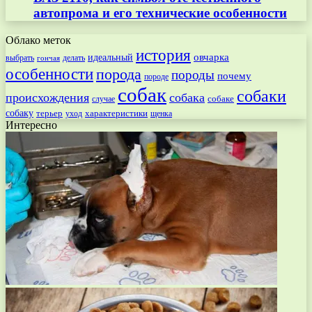
автопрома и его технические особенности
Облако меток
история
овчарка
идеальный
выбрать
делать
гончая
особенности
порода
породы
почему
породе
собак
собаки
происхождения
собака
собаке
случае
собаку
терьер
характеристики
щенка
уход
Интересно