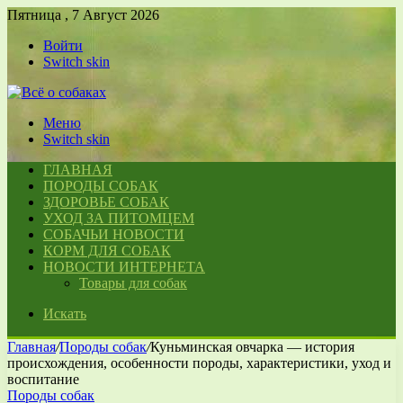
Пятница , 7 Август 2026
Войти
Switch skin
Меню
Switch skin
ГЛАВНАЯ
ПОРОДЫ СОБАК
ЗДОРОВЬЕ СОБАК
УХОД ЗА ПИТОМЦЕМ
СОБАЧЬИ НОВОСТИ
КОРМ ДЛЯ СОБАК
НОВОСТИ ИНТЕРНЕТА
Товары для собак
Искать
Главная
/
Породы собак
/
Куньминская овчарка — история
происхождения, особенности породы, характеристики, уход и
воспитание
Породы собак