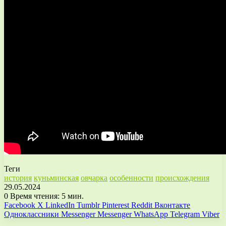
Теги
история
куньминская
овчарка
особенности
происхождения
29.05.2024
0
Время чтения: 5 мин.
Facebook
X
LinkedIn
Tumblr
Pinterest
Reddit
Вконтакте
Одноклассники
Messenger
Messenger
WhatsApp
Telegram
Viber