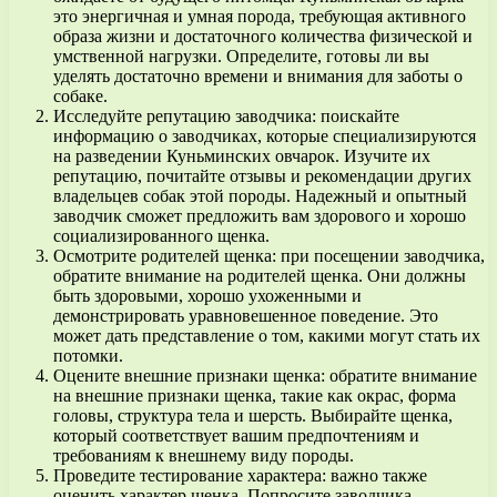
это энергичная и умная порода, требующая активного
образа жизни и достаточного количества физической и
умственной нагрузки. Определите, готовы ли вы
уделять достаточно времени и внимания для заботы о
собаке.
Исследуйте репутацию заводчика: поискайте
информацию о заводчиках, которые специализируются
на разведении Куньминских овчарок. Изучите их
репутацию, почитайте отзывы и рекомендации других
владельцев собак этой породы. Надежный и опытный
заводчик сможет предложить вам здорового и хорошо
социализированного щенка.
Осмотрите родителей щенка: при посещении заводчика,
обратите внимание на родителей щенка. Они должны
быть здоровыми, хорошо ухоженными и
демонстрировать уравновешенное поведение. Это
может дать представление о том, какими могут стать их
потомки.
Оцените внешние признаки щенка: обратите внимание
на внешние признаки щенка, такие как окрас, форма
головы, структура тела и шерсть. Выбирайте щенка,
который соответствует вашим предпочтениям и
требованиям к внешнему виду породы.
Проведите тестирование характера: важно также
оценить характер щенка. Попросите заводчика