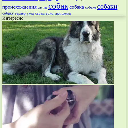
собак
собаки
происхождения
собака
собаке
случае
собаку
терьер
характеристики
щенка
уход
Интересно