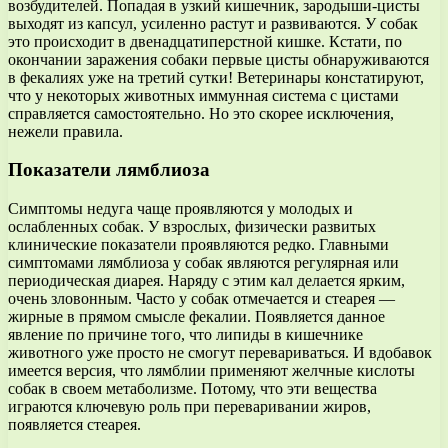
возбудителей. Попадая в узкий кишечник, зародыши-цисты
выходят из капсул, усиленно растут и развиваются. У собак
это происходит в двенадцатиперстной кишке. Кстати, по
окончании заражения собаки первые цисты обнаруживаются
в фекалиях уже на третий сутки! Ветеринары констатируют,
что у некоторых животных иммунная система с цистами
справляется самостоятельно. Но это скорее исключения,
нежели правила.
Показатели лямблиоза
Симптомы недуга чаще проявляются у молодых и
ослабленных собак. У взрослых, физически развитых
клинические показатели проявляются редко. Главными
симптомами лямблиоза у собак являются регулярная или
периодическая диарея. Наряду с этим кал делается ярким,
очень зловонным. Часто у собак отмечается и стеарея —
жирные в прямом смысле фекалии. Появляется данное
явление по причине того, что липиды в кишечнике
животного уже просто не смогут перевариваться. И вдобавок
имеется версия, что лямблии применяют желчные кислоты
собак в своем метаболизме. Потому, что эти вещества
играются ключевую роль при переваривании жиров,
появляется стеарея.