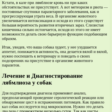
Кстати, в кале при лямблиозе кровь ни при каких
обстоятельствах не присутствует. А вот метеоризм и рвота —
постоянные спутники паразитарного заболевания, как и
прогрессирующая утрата веса. В организме животного
увеличивается интоксикация и исходя из этого существует
большая вероятность развития вторичных зараз. Слизистая
кишечника сильно истончается, исходя из этого не имеет
возможности делать свою барьерную функцию подобающим
образом.
Итак, увидев, что ваша собака худеет, у нее ухудшается
аппетит, понижается активность, она делается вялой и вялой,
нужно поспешить к ветеринару и поведать о своих
подозрениях на присутствие в организме животного
паразитов.
Лечение и Диагностирование
лябмлиоза у собак
Для подтверждения диагноза применяют анализ,
предполагающий проведение серологической реакции или
обнаружение цист в испражнениях питомцев. Как правило
кал собак исследуется под микроскопом. Нужно это делать
два раза с промежутком несколько суток. Так как цисты