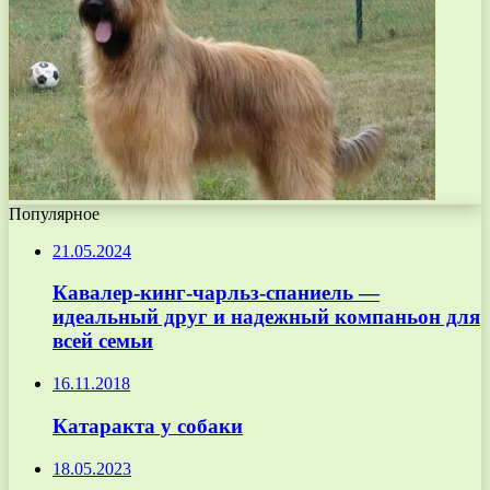
Популярное
21.05.2024
Кавалер-кинг-чарльз-спаниель —
идеальный друг и надежный компаньон для
всей семьи
16.11.2018
Катаракта у собаки
18.05.2023