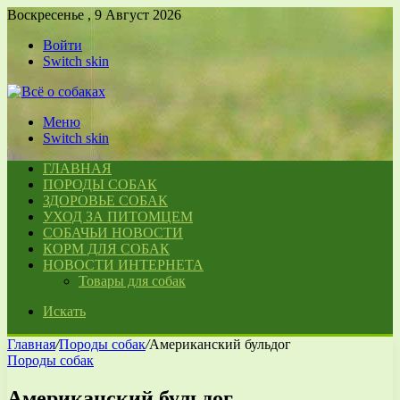
Воскресенье , 9 Август 2026
Войти
Switch skin
Меню
Switch skin
ГЛАВНАЯ
ПОРОДЫ СОБАК
ЗДОРОВЬЕ СОБАК
УХОД ЗА ПИТОМЦЕМ
СОБАЧЬИ НОВОСТИ
КОРМ ДЛЯ СОБАК
НОВОСТИ ИНТЕРНЕТА
Товары для собак
Искать
Главная
/
Породы собак
/
Американский бульдог
Породы собак
Американский бульдог