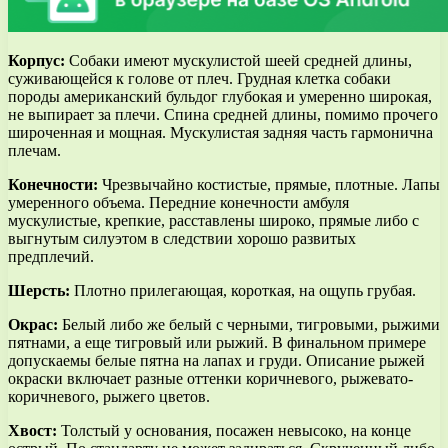
Корпус:
Собаки имеют мускулистой шеей средней длины,
суживающейся к голове от плеч. Грудная клетка собаки
породы американский бульдог глубокая и умеренно широкая,
не выпирает за плечи. Спина средней длины, помимо прочего
широченная и мощная. Мускулистая задняя часть гармонична
плечам.
Конечности:
Чрезвычайно костистые, прямые, плотные. Лапы
умеренного объема. Передние конечности амбуля
мускулистые, крепкие, расставлены широко, прямые либо с
выгнутым силуэтом в следствии хорошо развитых
предплечий.
Шерсть:
Плотно прилегающая, короткая, на ощупь грубая.
Окрас:
Белый либо же белый с черными, тигровыми, рыжими
пятнами, а еще тигровый или рыжий. В финальном примере
допускаемы белые пятна на лапах и груди. Описание рыжей
окраски включает разные оттенки коричневого, рыжевато-
коричневого, рыжего цветов.
Хвост:
Толстый у основания, посажен невысоко, на конце