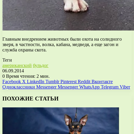
Главным внедрением животных были охота на солидного
зверя, в частности, волка, кабана, медведя, а еще загон и
служба охраны скота.
Теги
американский
бульдог
06.09.2014
0
Время чтения: 2 мин.
Facebook
X
LinkedIn
Tumblr
Pinterest
Reddit
Вконтакте
Одноклассники
Messenger
Messenger
WhatsApp
Telegram
Viber
ПОХОЖИЕ СТАТЬИ