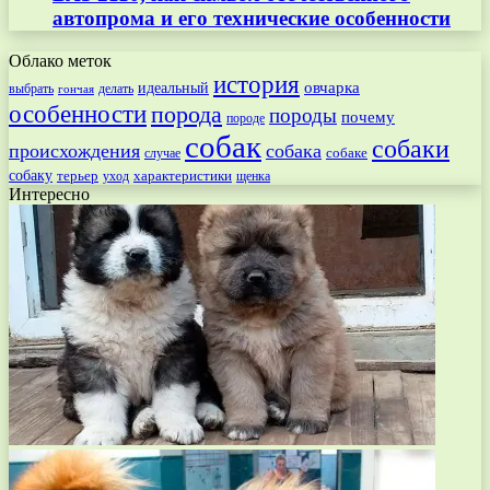
автопрома и его технические особенности
Облако меток
история
овчарка
идеальный
выбрать
делать
гончая
особенности
порода
породы
почему
породе
собак
собаки
происхождения
собака
собаке
случае
собаку
терьер
характеристики
щенка
уход
Интересно