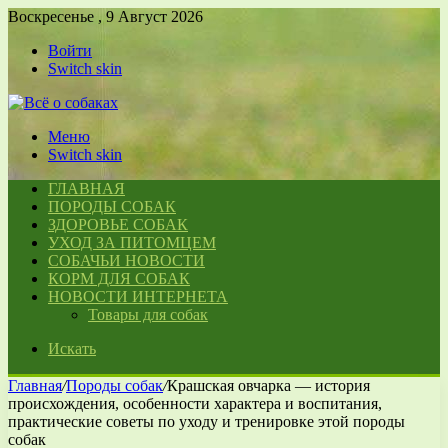
Воскресенье , 9 Август 2026
Войти
Switch skin
Меню
Switch skin
ГЛАВНАЯ
ПОРОДЫ СОБАК
ЗДОРОВЬЕ СОБАК
УХОД ЗА ПИТОМЦЕМ
СОБАЧЬИ НОВОСТИ
КОРМ ДЛЯ СОБАК
НОВОСТИ ИНТЕРНЕТА
Товары для собак
Искать
Главная
/
Породы собак
/
Крашская овчарка — история
происхождения, особенности характера и воспитания,
практические советы по уходу и тренировке этой породы
собак