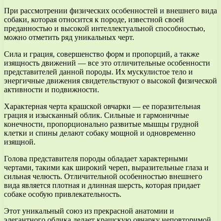
При рассмотрении физических особенностей и внешнего вида
собаки, которая относится к породе, известной своей
преданностью и высокой интеллектуальной способностью,
можно отметить ряд уникальных черт.
Сила и грация, совершенство форм и пропорций, а также
изящность движений — все это отличительные особенности
представителей данной породы. Их мускулистое тело и
энергичные движения свидетельствуют о высокой физической
активности и подвижности.
Характерная черта крашской овчарки — ее поразительная
грация и изысканный облик. Сильные и гармоничные
конечности, пропорционально развитые мышцы грудной
клетки и спины делают собаку мощной и одновременно
изящной.
Голова представителя породы обладает характерными
чертами, такими как широкий череп, выразительные глаза и
сильная челюсть. Отличительной особенностью внешнего
вида является плотная и длинная шерсть, которая придает
собаке особую привлекательность.
Этот уникальный союз из прекрасной анатомии и
элегантного облика делает крашскую овчарку неповторимой