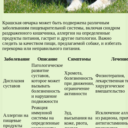
Крашская овчарка может быть подвержена различным
заболеваниям пищеварительной системы, включая синдром
раздраженного кишечника, аллергии на определенные
продукты питания, гастрит и другие патологии. Важно
следить за качеством пищи, предлагаемой собаке, и избегать
перекорма или неправильного питания.
Заболевание
Описание
Симптомы
Лечени
Патологическое
развитие
Хромота,
суставов,
Физиотерапия,
болезненность
Дисплазия
которое может
лекарственная т
при движении,
суставов
вызывать
хирургическое
ограничение
болезненность
вмешательство
активности
и нарушение
подвижности
Реакция
иммунной
Зуд,
Исключение алл
Аллергии на
системы на
высыпания на
из рациона, пр
пищевые
определенные
коже, рвота,
антигистаминн
продукты