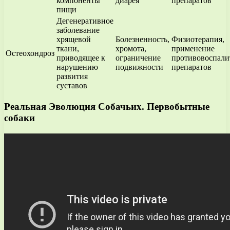
компоненты
диарея
препаратов
пищи
Дегенеративное
заболевание
хрящевой
Болезненность,
Физиотерапия,
ткани,
хромота,
применение
Остеохондроз
приводящее к
ограничение
противовоспали
нарушению
подвижности
препаратов
развития
суставов
Реальная Эволюция Собачьих. Первобытные
собаки