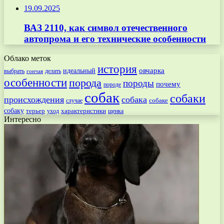
19.09.2025
ВАЗ 2110, как символ отечественного
автопрома и его технические особенности
Облако меток
история
овчарка
идеальный
выбрать
делать
гончая
особенности
порода
породы
почему
породе
собак
собаки
происхождения
собака
собаке
случае
собаку
терьер
характеристики
щенка
уход
Интересно