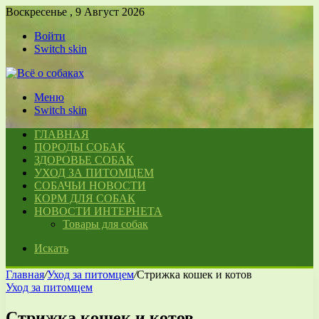
Воскресенье , 9 Август 2026
Войти
Switch skin
Меню
Switch skin
ГЛАВНАЯ
ПОРОДЫ СОБАК
ЗДОРОВЬЕ СОБАК
УХОД ЗА ПИТОМЦЕМ
СОБАЧЬИ НОВОСТИ
КОРМ ДЛЯ СОБАК
НОВОСТИ ИНТЕРНЕТА
Товары для собак
Искать
Главная
/
Уход за питомцем
/
Стрижка кошек и котов
Уход за питомцем
Стрижка кошек и котов