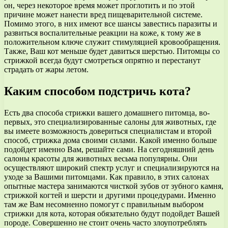
он, через некоторое время может проглотить и по этой
причине может нанести вред пищеварительной системе.
Помимо этого, в них имеют все шансы завестись паразиты и
развиться воспалительные реакции на коже, к тому же в
положительном ключе служит стимуляцией кровообращения.
Также, Ваш кот меньше будет давиться шерстью. Питомцы со
стрижкой всегда будут смотреться опрятно и перестанут
страдать от жары летом.
Каким способом подстричь кота?
Есть два способа стрижки вашего домашнего питомца, во-
первых, это специализированные салоны для животных, где
вы имеете возможность довериться специалистам и второй
способ, стрижка дома своими силами. Какой именно больше
подойдет именно Вам, решайте сами. На сегодняшний день
салоны красоты для животных весьма популярны. Они
осуществляют широкий спектр услуг и специализируются на
уходе за Вашими питомцами. Как правило, в этих салонах
опытные мастера занимаются чисткой зубов от зубного камня,
стрижкой когтей и шерсти и другими процедурами. Именно
там же Вам несомненно помогут с правильным выбором
стрижки для кота, которая обязательно будут подойдет Вашей
породе. Совершенно не стоит очень часто злоупотреблять