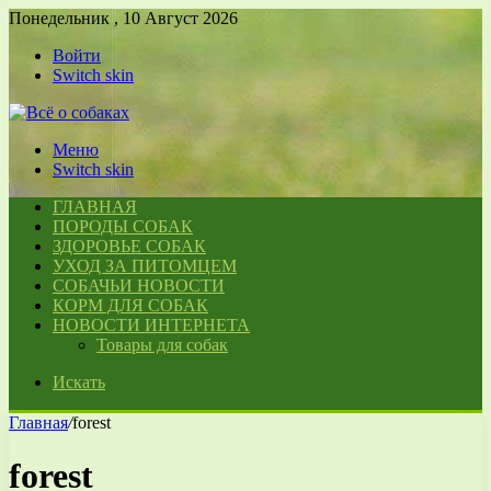
Понедельник , 10 Август 2026
Войти
Switch skin
Меню
Switch skin
ГЛАВНАЯ
ПОРОДЫ СОБАК
ЗДОРОВЬЕ СОБАК
УХОД ЗА ПИТОМЦЕМ
СОБАЧЬИ НОВОСТИ
КОРМ ДЛЯ СОБАК
НОВОСТИ ИНТЕРНЕТА
Товары для собак
Искать
Главная
/
forest
forest