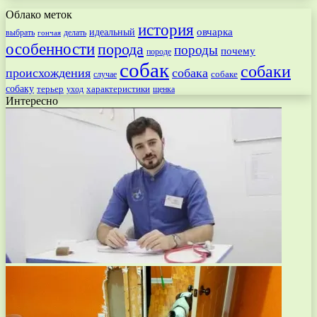
Облако меток
история
овчарка
идеальный
выбрать
делать
гончая
особенности
порода
породы
почему
породе
собак
собаки
происхождения
собака
собаке
случае
собаку
терьер
характеристики
щенка
уход
Интересно