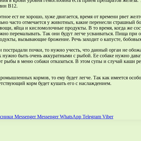
ия в крови уровня гемоглобина есть прием препаратов железа. 
мин В12.
ное ест не хорошо, хуже двигается, время от времени рвет желто
ьно часто отмечается у животных, какие перенесли страшный бол
овощи, яйца и кисломолочные продукты. В то время, когда же со
но перемалывать. Так они будут легче усваиваться. Пища при о
укты, вызывающие брожение. Речь заходит о капусте, бобовых
и пострадали почки, то нужно учесть, что данный орган не обож
ужно быть очень аккуратными с рыбой. Ее собаке нужно давать 
 от рыбы в меню собаки отказаться. В этом супы и случай каши 
промышленных кормов, то ему будет легче. Так как имеется особ
тствующий корм будет кушать его с наслаждением.
ссники
Messenger
Messenger
WhatsApp
Telegram
Viber