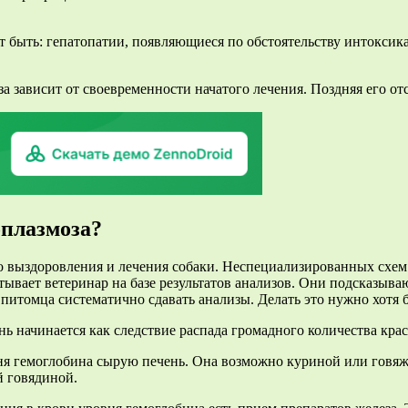
 быть: гепатопатии, появляющиеся по обстоятельству интоксика
а зависит от своевременности начатого лечения. Поздняя его о
оплазмоза?
о выздоровления и лечения собаки. Неспециализированных схем
ывает ветеринар на базе результатов анализов. Они подсказываю
итомца систематично сдавать анализы. Делать это нужно хотя б
нь начинается как следствие распада громадного количества кра
я гемоглобина сырую печень. Она возможно куриной или говяжь
й говядиной.