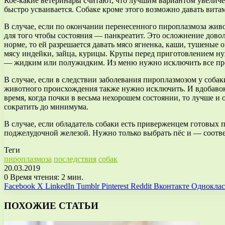
Кое-какие ветеринары считают, что лучшим вариантом увеличен
быстро усваивается. Собаке кроме этого возможно давать вита
В случае, если по окончании перенесенного пироплазмоза живот
для того чтобы состояния — панкреатит. Это осложнение довол
норме, то ей разрешается давать мясо ягненка, каши, тушеные 
мясу индейки, зайца, курицы. Крупы перед приготовлением нуж
— жидким или полужидким. Из меню нужно исключить все прод
В случае, если в следствии заболевания пироплазмозом у собак
животного происхождения также нужно исключить. И вдобавок н
время, когда почки в весьма нехорошем состоянии, то лучше и
сократить до минимума.
В случае, если обладатель собаки есть приверженцем готовых 
поджелудочной железой. Нужно только выбрать пёс и — соотве
Теги
пироплазмоза
последствия
собак
20.03.2019
0
Время чтения: 2 мин.
Facebook
X
LinkedIn
Tumblr
Pinterest
Reddit
Вконтакте
Однокла
ПОХОЖИЕ СТАТЬИ