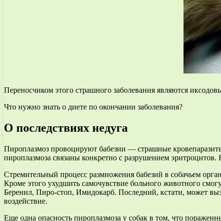
Переносчиком этого страшного заболевания являются иксодовые
Что нужно знать о диете по окончании заболевания?
О последствиях недуга
Пироплазмоз провоцируют бабезии — страшные кровепаразиты.
пироплазмоза связаны конкретно с разрушением эритроцитов.
Стремительный процесс размножения бабезий в собачьем органи
Кроме этого ухудшить самочувствие больного животного смогут
Беренил, Пиро-стоп, Имидокарб. Последний, кстати, может выз
воздействие.
Еще одна опасность пироплазмоза у собак в том, что пораже