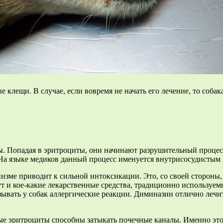
 клещи. В случае, если вовремя не начать его лечение, то соб
 Попадая в эритроциты, они начинают разрушительный процесс.
 На языке медиков данный процесс именуется внутрисосудистым
зме приводит к сильной интоксикации. Это, со своей стороны, 
 и кое-какие лекарственные средства, традиционно используемы
ывать у собак аллергические реакции. Диминазин отлично лечит
нные эритроциты способны затыкать почечные каналы. Именно э