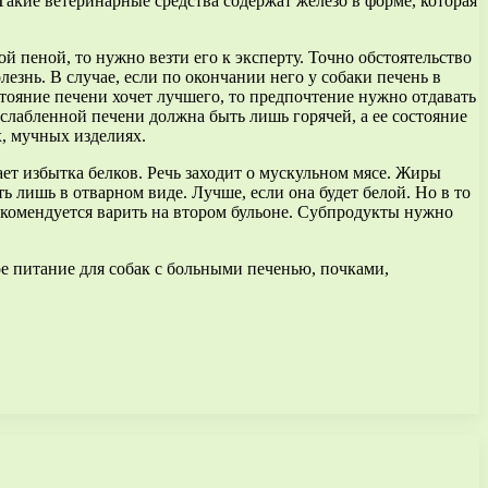
Такие ветеринарные средства содержат железо в форме, которая
й пеной, то нужно везти его к эксперту. Точно обстоятельство
езнь. В случае, если по окончании него у собаки печень в
стояние печени хочет лучшего, то предпочтение нужно отдавать
слабленной печени должна быть лишь горячей, а ее состояние
, мучных изделиях.
ает избытка белков. Речь заходит о мускульном мясе. Жиры
лишь в отварном виде. Лучше, если она будет белой. Но в то
рекомендуется варить на втором бульоне. Субпродукты нужно
ое питание для собак с больными печенью, почками,