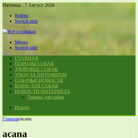
Пятница , 7 Август 2026
Войти
Switch skin
Меню
Switch skin
ГЛАВНАЯ
ПОРОДЫ СОБАК
ЗДОРОВЬЕ СОБАК
УХОД ЗА ПИТОМЦЕМ
СОБАЧЬИ НОВОСТИ
КОРМ ДЛЯ СОБАК
НОВОСТИ ИНТЕРНЕТА
Товары для собак
Искать
Главная
/
acana
acana