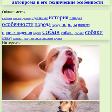
автопрома и его технические особенности
Облако меток
история
овчарка
идеальный
выбрать
делать
гончая
особенности
порода
породы
почему
породе
собак
собаки
происхождения
собака
собаке
случае
собаку
терьер
характеристики
щенка
уход
Интересно