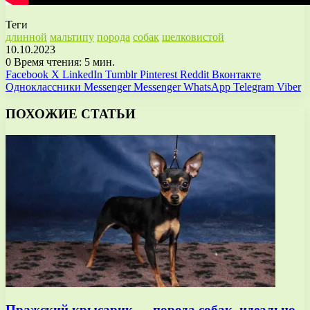
Теги
длинной
мальтипу
порода
собак
шелковистой
10.10.2023
0
Время чтения: 5 мин.
Facebook
X
LinkedIn
Tumblr
Pinterest
Reddit
Вконтакте
Одноклассники
Messenger
Messenger
WhatsApp
Telegram
Viber
ПОХОЖИЕ СТАТЬИ
Пражский крысарик — порода собак, идеально