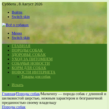
Суббота , 8 Август 2026
Войти
Switch skin
Меню
Switch skin
ГЛАВНАЯ
ПОРОДЫ СОБАК
ЗДОРОВЬЕ СОБАК
УХОД ЗА ПИТОМЦЕМ
СОБАЧЬИ НОВОСТИ
КОРМ ДЛЯ СОБАК
НОВОСТИ ИНТЕРНЕТА
Товары для собак
Искать
Главная
/
Породы собак
/
Мальтипу — порода собак с длинной и
шелковистой шерстью, нежным характером и безграничной
преданностью своему владельцу
Породы собак