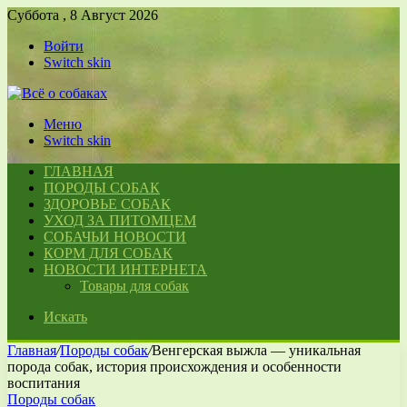
Суббота , 8 Август 2026
Войти
Switch skin
Меню
Switch skin
ГЛАВНАЯ
ПОРОДЫ СОБАК
ЗДОРОВЬЕ СОБАК
УХОД ЗА ПИТОМЦЕМ
СОБАЧЬИ НОВОСТИ
КОРМ ДЛЯ СОБАК
НОВОСТИ ИНТЕРНЕТА
Товары для собак
Искать
Главная
/
Породы собак
/
Венгерская выжла — уникальная
порода собак, история происхождения и особенности
воспитания
Породы собак