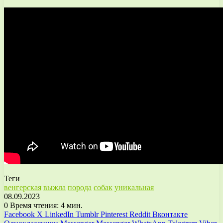
Теги
венгерская
выжла
порода
собак
уникальная
08.09.2023
0
Время чтения: 4 мин.
Facebook
X
LinkedIn
Tumblr
Pinterest
Reddit
Вконтакте