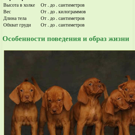
Высота в холке
От . до . сантиметров
Вес
От . до . килограммов
Длина тела
От . до . сантиметров
Обхват груди
От . до . сантиметров
Особенности поведения и образ жизни