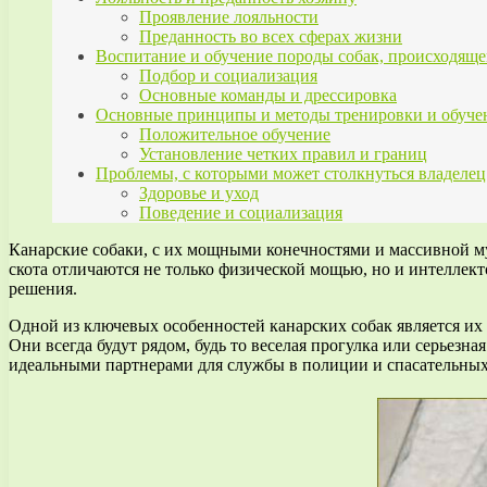
Проявление лояльности
Преданность во всех сферах жизни
Воспитание и обучение породы собак, происходящ
Подбор и социализация
Основные команды и дрессировка
Основные принципы и методы тренировки и обуче
Положительное обучение
Установление четких правил и границ
Проблемы, с которыми может столкнуться владелец
Здоровье и уход
Поведение и социализация
Канарские собаки, с их мощными конечностями и массивной м
скота отличаются не только физической мощью, но и интелле
решения.
Одной из ключевых особенностей канарских собак является их п
Они всегда будут рядом, будь то веселая прогулка или серьезн
идеальными партнерами для службы в полиции и спасательных