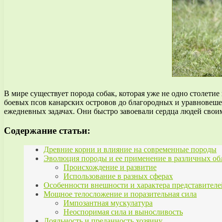
В мире существует порода собак, которая уже не одно столети
боевых псов канарских островов до благородных и уравновеш
ежедневных задачах. Они быстро завоевали сердца людей сво
Содержание статьи:
Древние корни и влияние на современные породы
Эволюция породы и ее применение в различных об
Происхождение и развитие
Использование в разных сферах
Особенности внешности и характера представител
Мощное телосложение и поразительная сила
Импозантная мускулатура
Неоспоримая сила и выносливость
Лояльность и преданность хозяину