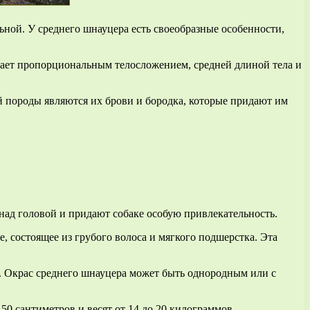
ной. У среднего шнауцера есть своеобразные особенности,
дает пропорциональным телосложением, средней длиной тела и
 породы являются их брови и бородка, которые придают им
ад головой и придают собаке особую привлекательность.
, состоящее из грубого волоса и мягкого подшерстка. Эта
. Окрас среднего шнауцера может быть однородным или с
50 сантиметров и весят от 14 до 20 килограммов.