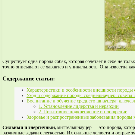
Существует одна порода собак, которая сочетает в себе не то
точно описывают ее характер и уникальность. Она известна ка
Содержание статьи:
Характеристики и особенности внешности породы 
Уход и содержание породы среднешнауцер: советы 
Воспитание и обучение среднего шнауцера: ключе
1. Установление лидерства и иерархии
2. Позитивное подкрепление и поощрение
Здоровье и распространенные заболевания породы
Сильный и энергичный
, миттельшнауцер — это порода, кото
различные задачи с легкостью. Их сильные челюсти и острые 