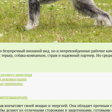
лько безупречный внешний вид, но и непревзойденные рабочие ка
к терьер, собака-компаньон, страж и надежный партнер. Но сред
среднего шнауцера
и рекомендации
вые принципы
 миттельшнауцер
рая впечатляет своей мощью и энергией. Она обладает прочным 
зубы делают их отличными сторожами и защитниками, готовыми о