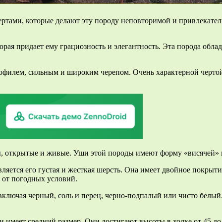
тами, которые делают эту породу неповторимой и привлекатель
рая придает ему грациозность и элегантность. Эта порода обла
офилем, сильным и широким черепом. Очень характерной чертой
ы, открытые и живые. Уши этой породы имеют форму «висячей» н
яется его густая и жесткая шерсть. Она имеет двойное покрытие
 от погодных условий.
ключая черный, соль и перец, черно-подпалый или чисто белый
имеет средний размер. Они достигают высоты в холке от 45 до 