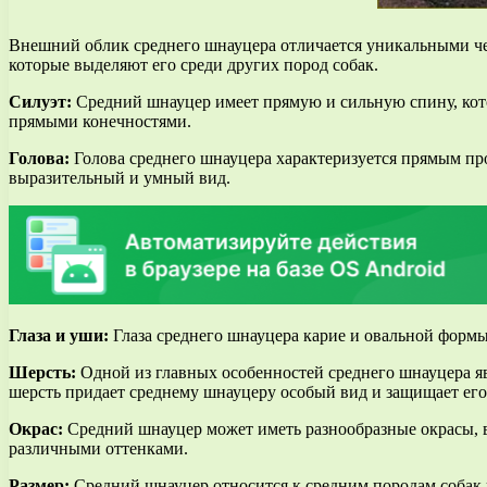
Внешний облик среднего шнауцера отличается уникальными чер
которые выделяют его среди других пород собак.
Силуэт:
Средний шнауцер имеет прямую и сильную спину, кото
прямыми конечностями.
Голова:
Голова среднего шнауцера характеризуется прямым пр
выразительный и умный вид.
Глаза и уши:
Глаза среднего шнауцера карие и овальной форм
Шерсть:
Одной из главных особенностей среднего шнауцера явл
шерсть придает среднему шнауцеру особый вид и защищает его
Окрас:
Средний шнауцер может иметь разнообразные окрасы, в
различными оттенками.
Размер:
Средний шнауцер относится к средним породам собак и 